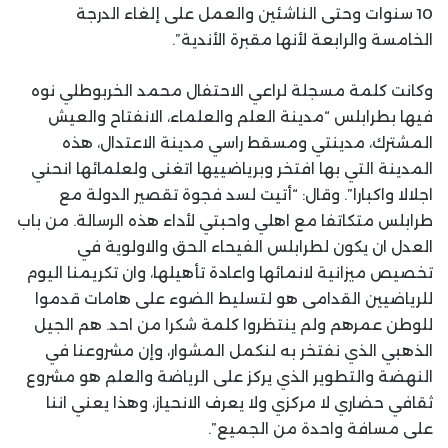
10 سنوات وحتى الناشئين والعمل على إلغاء الدرجة
الخامسة والرابعة لأنها مقبرة الأندية”.
وكانت كلمة مسجلة لراعي الاحتفال محمد الخربوطلي نوه
فيها بطرابلس “مدينة العلم والعلماء، الانفتاح والعيش
المشترك، مدينتي ومسقط راسي مدينة الاعتدال، هذه
المدينة التي بها افتخر وبرياضييها اتغنى ولعلمائها انحني
اجلالا واكبارا”. وقال: “أتيت لسد فجوة تقصير الدولة مع
طرابلس متكاتفا مع اهلي واحبتي لأداء هذه الرسالة. من باب
العدل ان يكون لطرابلس الفيحاء الحق والاولوية في
تخصيص ميزانية لانمائها واعادة تأهيلها، وان تكريمنا اليوم
للرياضيين القدامى هو لتسليط الضوء على هامات قدموا
للوطن عمرهم ولم ينتظروا كلمة شكرا من احد. هم الجيل
الذهبي الذي نفتخر به لنكمل المشوار، وإن مشروعنا في
النهضة والتطوير الذي يركز على الرياضة والعلم هو مشروع
ثقافي حضاري لا مركزي ولا يعرف الانحياز، وهذا يعني اننا
على مسافة واحدة من الجميع”.