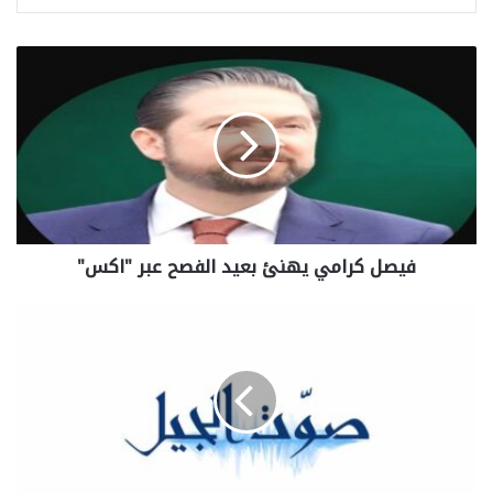
فيصل كرامي يهنئ بعيد الفصح عبر "اكس"