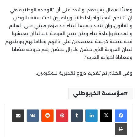
وهنأ العمال بعيدهم. وشدد على أن “الوحدة الوطنية هي
ان نتلاحم شعبا وافرادا طلابا ورياضيين تحت سقف الوطن
والقانون، وان نتحد جميعا لبناء غد مزهر مبني على السلام
والمحبة وإعادة بناء وطن يتيح الفرصة لابنائنا ان يعيشوا
فيه عيشة كريمة معتمدين على ذاتهم وطاقاتهم ووطنهم
لبنان العروبة الذي حضن ولا زال يحضن رغم جروحه قضايا
ومعاناة اخوانه العرب”.
وفي الختام تم تقديم دروع تقديرية للمكرمين.
مؤسسة الخربوطلي
لينكدإن
بينتيريست
مشاركة عبر البريد
طباعة