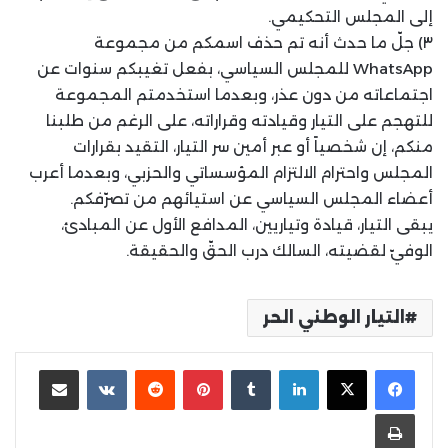
إلى المجلس التحكيمي.
٣) جلّ ما حدث أنه تم حذف اسمكم من مجموعة
WhatsApp للمجلس السياسي، بفعل تغيبكم سنوات عن
اجتماعاته من دون عذر، وبعدما استخدمتم المجموعة
للتهجم على التيار وقيادته وقراراته، على الرغم من طلبنا
منكم، إن شخصياً أو عبر أمين سر التيار، التقيد بقرارات
المجلس واحترام الالتزام المؤسساتي والحزبي، وبعدما أعرب
أعضاء المجلس السياسي عن استيائهم من تصرّفكم.
يبقى التيار، قيادة وتياريين، المدافع الأول عن المبادئ،
الوفيّ لقضيته، السالك درب الحقّ والحقيقة.
التيار الوطني الحر
لينكدإن
بينتيريست
مشاركة عبر البريد
طباعة