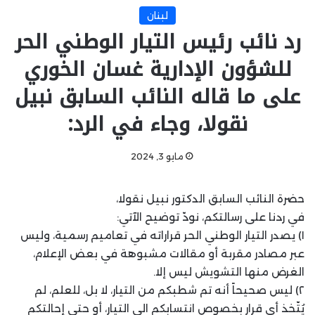
لبنان
رد نائب رئيس التيار الوطني الحر
للشؤون الإدارية غسان الخوري
على ما قاله النائب السابق نبيل
نقولا، وجاء في الرد:
مايو 3, 2024
حضرة النائب السابق الدكتور نبيل نقولا،
في ردنا على رسالتكم، نودّ توضيح الآتي:
١) يصدر التيار الوطني الحر قراراته في تعاميم رسمية، وليس
عبر مصادر مقربة أو مقالات مشبوهة في بعض الإعلام،
الغرض منها التشويش ليس إلا.
٢) ليس صحيحاً أنه تم شطبكم من التيار، لا بل، للعلم، لم
يُتّخذ أي قرار بخصوص انتسابكم الى التيار، أو حتى إحالتكم