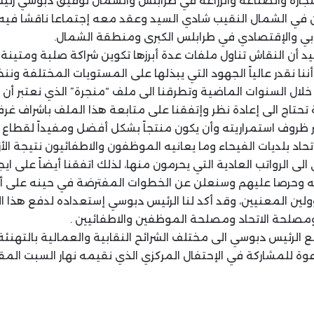
جارة والصناعة والزراعة في طرابلس والشمال توفيق دبوسي رئيس
في الشمال النقيب شادي السيد وعقد معه إجتماعا ناقشا فيه 
ابي والإقتصادي في طرابلس الكبرى ومنطقة الشمال.
سيد أن النقاش تناول ملفات عدة أبرزها تكوين شراكة صلبة ومتين
نا نقدر عالياً الجهود التي يبذلها على المستويات المختلفة وننظ
ال السنوات الماضية وتطرقنا الى ملف “منجرة” الذي نعتبر أن إ
حتاج الى إعادة نظر وإتفقنا على متابعة هذا الملف باشراف غرف
ر ظروف استمراريته وأن يكون منتجاً بشكل أفضل ومفيداً لقطاع 
حاد بلديات الفيحاء وما يعانيه الموظفون والاطفائيون نتيجة الأ
الى الرواتب العادية التي يحرمون منها، لذلك اتفقنا أيضاً على ايج
ه وحرصا عليهم وسنعلن عن الخطوات المفترضة في حينه على أن 
ين المعنيين، وقد أكد لنا الرئيس دبوسي إستعداده لدفع هذا 
صلحة الاتحاد ومصلحة الموظفين والاطفائيين .
ع الرئيس دبوسي الى مختلف الشرائح النقابية والعمالية بالتهنئ
عوة للمشاركة في الإحتفال المركزي الذي نقيمه نهار السبت المق