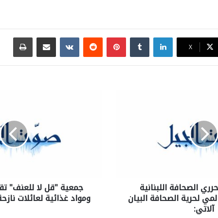
لينكدإن
بينتيريست
مشاركة عبر البريد
طباع
X
رري الصحافة اللبنانية
جمعية "قل لا للعنف" تق
لمي لحرية الصحافة البيان
ومواد غذائية لعائلات ناز
آلاتي: