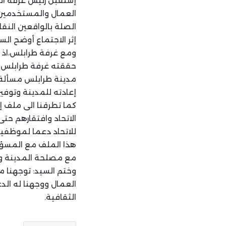
إستقبل رئيس غرفة الت
العمال والمستخدمين 
الصلة بالواقعين النق
إثر الاجتماع أوضح ال
ومع غرفة طرابلس،اذ أن
حققته غرفة طرابلس خل
مدينة طرابلس مسألة ت
إعادته للمدينة وتوفي
كما تطرقنا الى ملف إت
الاتحاد وافتقارهم حتى 
للاتحاد دعما لموظفي
هذا الملف مع المسؤول
مع مصلحة المدينة وم
وختم السيد: توجهنا م
العمال ووجهنا له الد
الثقافية.