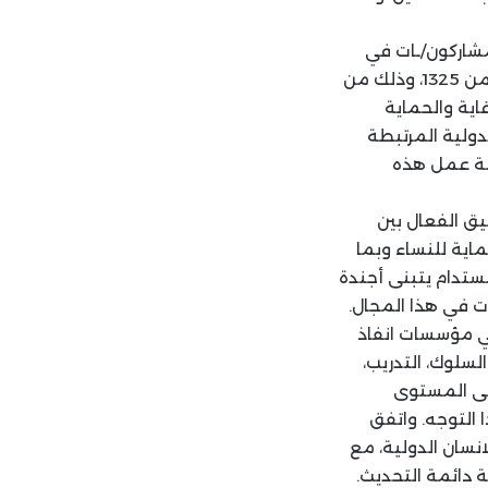
، على جلستين، ناقش المشاركون/ـات في
الجلسة الأولى كيفية تفعيل اجندة المرأة والسلام والأمن المستندة الى قرار مجلس الأمن 1325، وذلك من
قاية والحماية
لدولية المرتبطة
ومة عمل هذه
يق الفعال بين
ماية للنساء وبما
مستدام يتبنى أجندة
ات في هذا المجال.
في مؤسسات انفاذ
سلوك، التدريب،
لى المستوى
التوجه. واتفق
نسان الدولية، مع
ة دائمة التحديث.