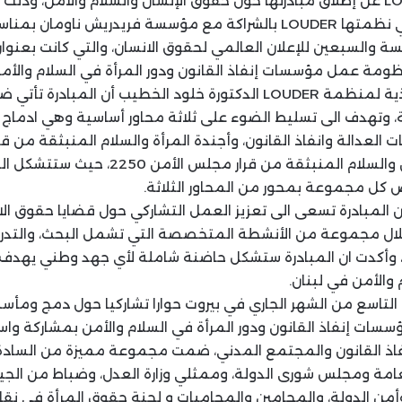
أعلنت منظمة LOUDER عن إطلاق مبادرتها حول حقوق الإنسان والسلام والأمن، و
الحوارية التشاركية التي نظمتها LOUDER بالشراكة مع مؤسسة فريدريش ناو
مسة والسبعين للإعلان العالمي لحقوق الانسان، والتي كانت بعن
مة عمل مؤسسات إنفاذ القانون ودور المرأة في السلام والأمن
وقالت المديرة التنفيذية لمنظمة LOUDER الدكتورة خلود الخطيب أن المبادرة
، وتهدف الى تسليط الضوء على ثلاثة محاور أساسية وهي ادماج
واجندة الشباب والأمن والسلام المنبثقة من قرار مج
ل مجموعة بمحور من المحاور الثلاثة.
المبادرة تسعى الى تعزيز العمل التشاركي حول قضايا حقوق الان
لال مجموعة من الأنشطة المتخصصة التي تشمل البحث، والتدريب 
، وأكدت ان المبادرة ستشكل حاضنة شاملة لأي جهد وطني يهدف 
والأمن في لبنان.
 LOUDER في التاسع من الشهر الجاري في بيروت حوارا تشاركيا حول دمج و
ت إنفاذ القانون ودور المرأة في السلام والأمن بمشاركة و
اذ القانون والمجتمع المدني، ضمت مجموعة مميزة من السادة
لعامة ومجلس شورى الدولة، وممثلي وزارة العدل، وضباط من الجيش
وأمن الدولة، والمحامين والمحاميات و لجنة حقوق المرأة في نقاب