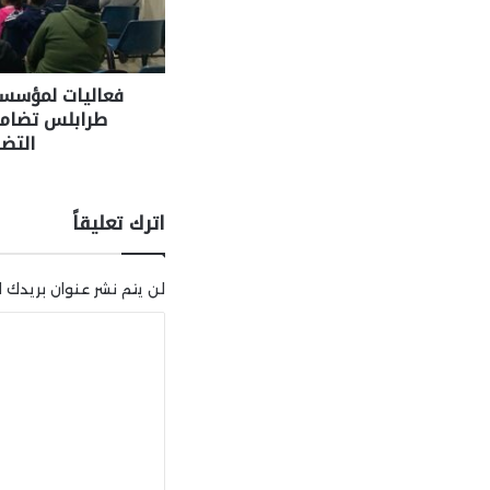
فعاليات لمؤسسا
طرابلس تضامنا
التض
اترك تعليقاً
لن يتم نشر عنوان بريدك ال
ا
ل
ت
ع
ل