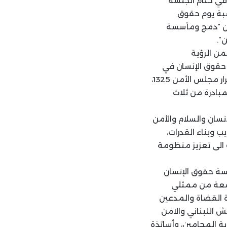
ذلك في ختام الجلسة
مان بمناسبة يوم حقوق
وان “دمج ومأسسة
”.
 تأتي ضمن الرؤية
 حقوق الإنسان في
منظمة عمل مؤسسات العدالة وانفاذ القانون، وأجندة المرأة والسلام المنبثقة من قرار مجلس الأمن 1325،
لس الأمن 2250، حيث ستتشكل المبادرة من ثلاث
سان والسلام والأمن
وبناء القدرات،
الى تعزيز منظومة
مأسسة حقوق الإنسان
اسعة من ممثلي
 القضاة والمدعين
 اللبناني والامن
ة المحامين، وأساتذة