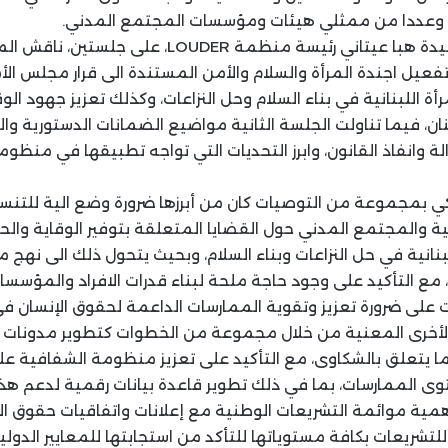
ة، وعددا من ممثلي هيئات ومؤسسات المجتمع المدني.
وجرى الحوار، وفقا للسيدة هبا عيتاني رئيسة منظمة LOUDER
أة اللبنانية في بناء السلام وحل النزاعات، وكذلك تعزيز جهود الو
نان، فيما تناولت الجلسة الثانية مواضيع الضمانات الدستورية وا
وانفاذ القانون، وابرز التحديات التي تواجه تطبيقها في منظ
ركي بمجموعة من التوصيات كان من أبرزها ضرورة وضع الية للتنس
ية والمجتمع المدني حول القضايا المتعلقة بتوفير الوقاية والح
لبنانية في حل النزاعات وبناء السلام، وبحيث يتحول ذلك الى نهج 
، مع التأكيد على وجود حاجة ملحة لبناء قدرات الافراد والمؤسس
ت على ضرورة تعزيز وتقوية الممارسات الداعمة لحقوق الإنسان 
لأخرى المعنية من خلال مجموعة من الخطوات كتطوير مدونات ال
ما يتعلق بالشكاوى، مع التأكيد على تعزيز منظومة الشفافية ع
الممارسات، بما في ذلك تطوير قاعدة بيانات رقمية لدعم هذا 
مية موائمة التشريعات الوطنية مع إعلانات واتفاقيات حقوق الا
للتشريعات بكافة مستوياتها للتأكد من استجابتها للمعايير الدولي