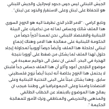
الجيش اللبناني ليس حرس حدود لإسرائيل، والجيش اللبناني
هو للحفاظ على لبنان وعلى الاستقرار والذود عن لبنان” .
وتابع كرامي : “الامر الآخر الذي تطرقنا اليه هو النزوح السوري
هذا الملف شائك وحساس لما له من تداعيات على البيئة
اللبنانية والاقتصاد اللبناني، نحن لمسنا أخيراً حرصاً من
الحكومة اللبنانية على معالجة هذا الامر، وهناك إجماع
لبناني لحلحلة هذا الملف، وأيضاً حرصاً أوروبياً لمحاولة إيجاد
حلول لهذا الملف لما يشكل من ضغط على أوروبا نتيجة
الهجرة في البحر ، أتمنى ان نصل الى خواتيم سعيدة في
موضوع النازحين أعود وأكرر أن هذا الملف حساس جداً فلبنان
لا يحتمل هذا النزوح بخاصة أنه لدينا أيضاً نزوح فلسطيني
سابق ، وهذا يشكل عبئاً على البنى التحتية اللبنانية وعلى
اقتصادنا وامننا وعلى الديموغرافيا في وطننا ،فيجب ان
يعالج هذا الموضوع بالابتعاد عن الخطاب الطائفي
والمذهبي والتحريضي والمناطقي وترك الأمور للمعالجة
الحكيمة “.