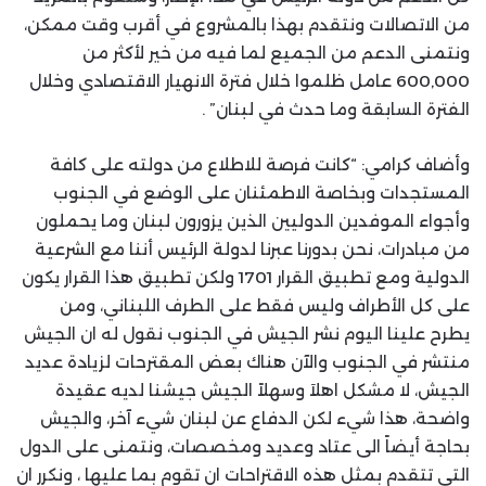
من الاتصالات ونتقدم بهذا بالمشروع في أقرب وقت ممكن،
ونتمنى الدعم من الجميع لما فيه من خير لأكثر من
600,000 عامل ظلموا خلال فترة الانهيار الاقتصادي وخلال
الفترة السابقة وما حدث في لبنان” .
وأضاف كرامي: “كانت فرصة للاطلاع من دولته على كافة
المستجدات وبخاصة الاطمئنان على الوضع في الجنوب
وأجواء الموفدين الدوليين الذين يزورون لبنان وما يحملون
من مبادرات، نحن بدورنا عبرنا لدولة الرئيس أننا مع الشرعية
الدولية ومع تطبيق القرار 1701 ولكن تطبيق هذا القرار يكون
على كل الأطراف وليس فقط على الطرف اللبناني، ومن
يطرح علينا اليوم نشر الجيش في الجنوب نقول له ان الجيش
منتشر في الجنوب والآن هناك بعض المقترحات لزيادة عديد
الجيش، لا مشكل اهلاَ وسهلاً الجيش جيشنا لديه عقيدة
واضحة، هذا شيء لكن الدفاع عن لبنان شيء آخر، والجيش
بحاجة أيضاً الى عتاد وعديد ومخصصات، ونتمنى على الدول
التي تتقدم بمثل هذه الاقتراحات ان تقوم بما عليها ، ونكرر ان