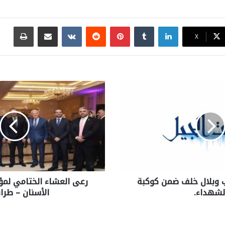
لينكدإن
بينتيريست
مشاركة عبر البريد
طباع
X
 وبلال خلف ضمن كوكبة
رعى العشاء الختامي لمؤت
لشهداء.
الأسنان – طرا