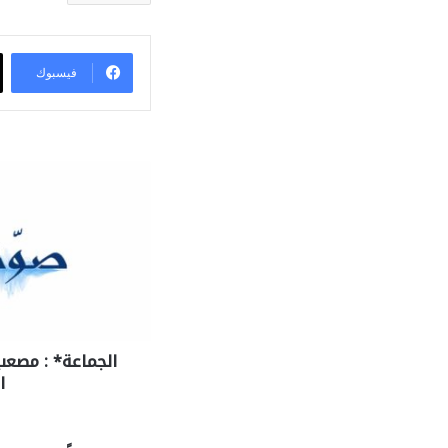
فيسبوك
الجماعة* : مصعب
ا