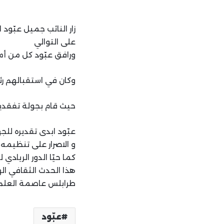
على التوالي
ورافق عبّود كل من أمي
وكان في استقبالهم رئ
حيث قام بجولة تفقدية 
عبّود ابدى تقديره للج
و الاصرار على تنظيمه
كما حيّا الدور الريادي
هذا الحدث الثقافي ا
طرابلس عاصمة العلم 
عبّود