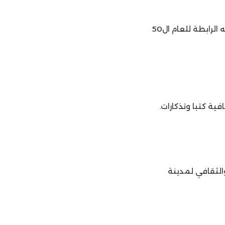
زار النائب جميل عبّود الرابطة الثقافية في طرابلس وجال في معرض الكتاب الذي تنظّمه الرابطة للعام ال50
ية كتبا وتذكارات.
الثقافي لمدينة