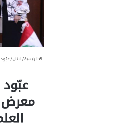
الرئيسية
/
لبنان
/
عبّود 
عبّود 
معرض ا
العل