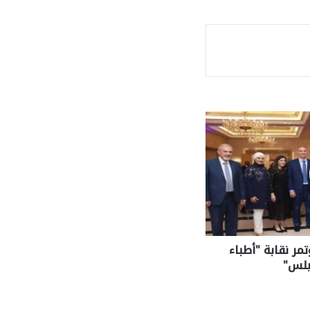
ة
مر نقابة "أطباء
بلس"