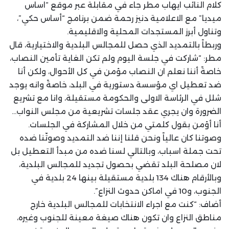
كلام النائب ايهاب مطر جاء في مقابلة عبر موقع “اساس
ميديا” مع الاعلامية دنيز رحمة ضمن برنامج “أساس حكي”،
وتناول أبرز المستجدات المحلية والاقليمية.
وربطاً بالتمديد الذي حصل للمجالس البلدية والاختيارية، قال
مطر: “شاركت في جلسة اليوم ولم تكن الغاية تأمين النصاب،
خاصةً أننا نعلم ان النصاب مؤمن في كل الأحوال، ولكن أنا
ضد تعطيل اي مؤسسة دستورية في البلد، خاصةً وانه يوجد
شلل في الرئاسة الاولى والحكومة مستقيلة، وانا مع تشريع
الضرورة وان يجري عقد جلسات تشريعية من مجلس النواب…
أنا أؤمن بقول كلمتي من خلال المشاركة في الجلسات.
وصوتنا كان عالياً ونحن قلنا إننا ضد التمديد وصوتّنا ضده
تحت جملة اسباب، وبالتالي لسنا ضده من مبدأ التعطيل بل
لان مصلحة البلد تقضي بحصول تجديد للمجالس البلدية،
وبالأرقام هناك 134 بلدية مستقيلة بينها 24 بلدية في
الجنوب، و10 في اماكن حدوث النزاع”.
أضاف: “كنت مع اجراء الانتخابات للمجالس البلدية خارج
مناطق النزاع وان تكون هناك صيغة معينة للجنوب وغيره،