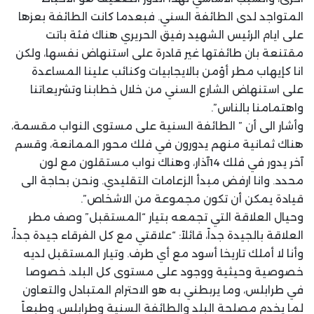
المتواجد لدى الطائفة السني. فبعدما كانت الطائفة بعزها
على ايام الرئيس الشهيد رفيق الحريري هناك فئة باتت
مقتنعة بان طائفتها غير قادرة على استنهاض نفسها، ولكن
انا كإيهاب مطر أؤمن بالايجابيات وكنائب علينا المساعدة
على استنهاض الشارع السني من خلال خطابنا وتشريعاتنا
واهتمامنا بالناس”.
وأشار الى أن ” الطائفة السنية على مستوى النواب مقسمة،
هناك ثمانية منهم يدورون في فلك محور الممانعة، وقسم
آخر يدور في فلك 14آذار، وهناك نواب مستقلون مع لون
محدد. وانا ارفض مبدأ الزعامات التقليدي. ونحن بحاجة الى
قيادة يمكن أن تكون مجموعة من الاشخاص”.
وحيال العلاقة التي تجمعه بتيار “المستقبل” وصف مطر
العلاقة بالجيدة جداً، قائلاً: “علاقتي مع كل الفرقاء جيدة جداً،
وأنا لا أملك تاريخا أسود مع أي طرف. وتيار المستقبل لديه
خصوصية وحيثية ووجود على مستوى كل البلد، خصوصا
في طرابلس، وما يربطني به هو الاحترام المتبادل والتعاون
لما يخدم مصلحة البلد والطائفة السنية وطرابلس، وطبعاً