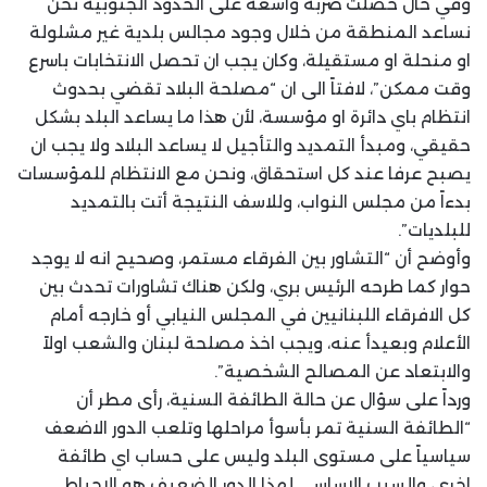
وفي حال حصلت ضربة واسعة على الحدود الجنوبية نحن
نساعد المنطقة من خلال وجود مجالس بلدية غير مشلولة
او منحلة او مستقيلة، وكان يجب ان تحصل الانتخابات باسرع
وقت ممكن”، لافتاً الى ان “مصلحة البلاد تقضي بحدوث
انتظام باي دائرة او مؤسسة، لأن هذا ما يساعد البلد بشكل
حقيقي، ومبدأ التمديد والتأجيل لا يساعد البلاد ولا يجب ان
يصبح عرفا عند كل استحقاق، ونحن مع الانتظام للمؤسسات
بدءاً من مجلس النواب، وللاسف النتيجة أتت بالتمديد
للبلديات”.
وأوضح أن “التشاور بين الفرقاء مستمر، وصحيح انه لا يوجد
حوار كما طرحه الرئيس بري، ولكن هناك تشاورات تحدث بين
كل الافرقاء اللبنانيين في المجلس النيابي أو خارجه أمام
الأعلام وبعيدأ عنه، ويجب اخذ مصلحة لبنان والشعب اولاً
والابتعاد عن المصالح الشخصية”.
ورداً على سؤال عن حالة الطائفة السنية، رأى مطر أن
“الطائفة السنية تمر بأسوأ مراحلها وتلعب الدور الاضعف
سياسياً على مستوى البلد وليس على حساب اي طائفة
اخرى، والسبب الاساسي لهذا الدور الضعيف هو الاحباط