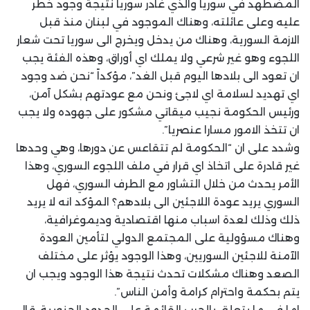
المضطهد في سوريا والذي غادر سوريا نتيجة وجود خطر
عليه وعلى عائلته، وهناك الموجود في لبنان منذ قبل
الازمة السورية، وهناك من يدخل ويخرج الى سوريا تحت شعار
اللجوء وهو غير شرعي ولا يملك اي أوراق، وهذه الفئة يجب
ان تعود الى بلادها اليوم قبل الغد”، مؤكداً “نحن ضد وجود
اي تهديد لسلامة اي لاجئ ونحن مع عودتهم بشكل آمن،
ورئيس الحكومة نجيب ميقاتي مشكور على جهوده ولا يجب
ان تتخذ الامور مسارا عنصريا”.
وشدد على ان “الحكومة لم تتقاعس عن دورها، وهي وحدها
غير قادرة على اتخاذ اي قرار في ملف اللجوء السوري، وهذا
الأمر يحدث من خلال التشاور مع الطرف السوري، فهل
السوري يريد عودة اللاجئين الى بلادهم؟ المؤكد انه لا يريد
ذلك وذلك لعدة اسباب منها اقتصادية وديموغرافية،
وهناك مسؤولية على المجتمع الدولي لتأمين العودة
الآمنة للاجئين السوريين، وهذا الوجود يؤثر على مختلف
الصعد وهناك مشكلات تحدث نتيجة هذا الوجود ويجب ان
يتم بحكمة واحترام كرامة وأمن الناس”.
اما في ما يتعلق بالحرب القائمة على الحدود الجنوبية، قال