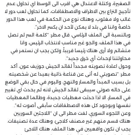
الصغيرة، وكتلة الاعتدال هي اقرب الى الوسط اي تحاول عدم
تأجيج النزاع بين الاطراف والاصطفافات، كما تحاول لعب دور لا
غالب ولا مغلوب، وهناك نوع من الحكمة في لعب هذا الدور
خاصةً واننا في بلد لا يمكن لأحد ان يكسر الاخر”.
وبالنسبة الى الملف الرئاسي، قال مطر: “كلمة السر لم تصل
في هذا الملف، والجو غير مناسب لانتخاب الرئيس، وانا
متشائم ولا أرى هناك رئيسا قريباً، ولكن يجب ان نستمر في
محاولتنا لإحداث أي خرق جديد”.
وحول اعادة تصويته مجددأً لقائد الجيش جوزيف عون، أكد
مطر: “تصويتي له أتى عن قناعة ذاتية بعيدا عن شخصيته
بل بسبب المبدأ والمسار والنهج، واليوم في حال بقي الوضع
على حاله صوتي سيبقى لقائد الجيش لانه لم يحدث اي تغيير
في المسار، الا اذا حدثت معطيات جديدة، وطالما المعطيات
نفسها وبوجود كل هذه الاصطفافات سأبقى أصوت له”.
وعن اللجوء السوري، لفت مطر الى ان “اللاجئين السوريين
هناك قسم منهم غير مصنف كلاجئ، وهناك عدة تصنيفات.
يجب ان نكون واقعيين في هذا الملف، هناك اللاجئ