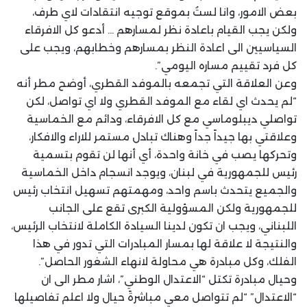
بعض الامور، وانا لستُ بموقع توجيه انتقادات لاي طرف،
ولكن يجب القيام باعادة نظر لمسارهم … أدعو كل الافرقاء
السياسيين الى اعادة النظر بمسارهم وخطابهم، ويجب على
كل فرد تقييم مساره اليومي”.
وعن العلاقة التي تجمعه بالموفد القطري، أوضح مطر أنه
“لم يحدث اي لقاء مع الموفد القطري ولا اي تواصل، لكن
تواصلي ديبلوماسي مع كل الافرقاء، ودائم مع الخماسية
وعلاقتي بها جيداً جداً وهناك تبادل مستمر للاراء والافكار،
وتحركها يصب في خانة واحدة، أي أنها لن تقوم بتسمية
رئيس للجمهورية في لبنان، ويوجد انسجام داخل الخماسية
والجميع يتحدث باسم واحد، ومهمتهم تسهيل انتخاب رئيس
للجمهورية ولكن المسؤولية الكبرى تقع على الجانب
اللبناني، ويجب ان تكون لدينا السيادة الكاملة لانتخاب الرئيس،
والنتيجة لا علاقة لها بمسار المبادرات التي تدور في هذا
الفلك، وكل مبادرة هي محاولة لانهاء الشغور الحاصل”.
وحيال مبادرة تكتل “الاعتدال الوطني”، اشار مطر الى ان
“الاعتدال” “لم تتواصل معي مباشرةً حيال ولا اعلم تفاصيلها