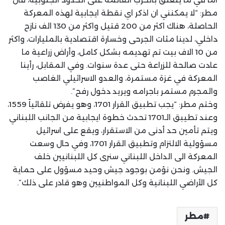
مطر: “لا يمكنني ان اذكر اي نقطة ايجابية لهذه المعركة
الحاصلة، هناك اكثر من 200 قتيل واكثر من 130 الف نازح
داخلي، لدينا مئات الجرحى وخسارة اقتصادية بالمليارات، واكثر
من 10 الاف بيت تم تهديمه بشكل كامل، وأراض زراعية ما
عادت صالحة للزراعة حتى عدة سنوات. وفي المقابل، رأينا
المعركة في غزة مستمرة، والعدو الاسرائيلي الغاصب
والمجرم مستمر باجرامه ويريد دخول رفح”.
وختم مطر: “يجب تطبيق القرار 1701، وهو يفرض تلقائياً 1559،
وعند تطيبق الـ1701 تحدث خطوة ايجابية من الجانب اللبناني
ويتم تأمين حد أدنى من الاستقرار، ويقع على اسرائيل
مسؤولية الالتزام وتطبيق القرار 1701، وفي حال وسعت
المعركة الى الداخل اللبناني سنرى كل اللبنانيين خلف
الجيش. ونحن نؤمن بوجود جيش وحيد مسؤول على حماية
كل الأراضي اللبنانية وكل المواطنيين وهو قادر على ذلك”.
مطر