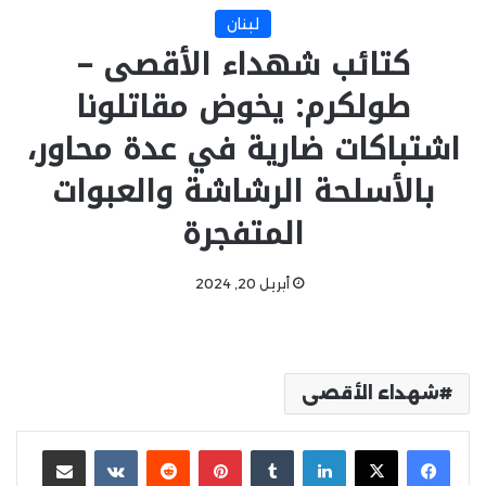
لبنان
كتائب شهداء الأقصى –
طولكرم: يخوض مقاتلونا
اشتباكات ضارية في عدة محاور،
بالأسلحة الرشاشة والعبوات
المتفجرة
أبريل 20, 2024
شهداء الأقصى
لينكدإن
‏Tumblr
بينتيريست
‏Reddit
‏VKontakte
مشاركة عبر البريد