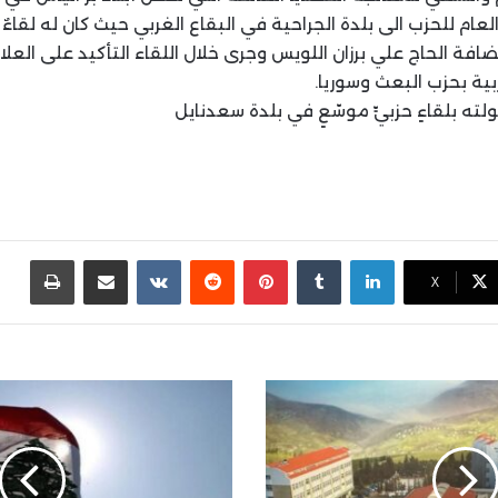
لعام للحزب الى بلدة الجراحية في البقاع الغربي حيث كان له لقاء
افة الحاج علي برزان اللويس وجرى خلال اللقاء التأكيد على العلاق
ربية بحزب البعث وسوريا.
ته بلقاءٍ حزبيٍّ موسّعٍ في بلدة سعدنايل
لينكدإن
بينتيريست
مشاركة عبر البريد
طباع
X