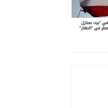
 في "بيت بمنازل
مطر في "النهار"