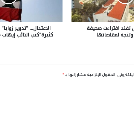
تفند افتراءت صحيفة
الاعتدال… "تدوير زوايا"
 وتتجه لمقاضاتها
كثيرة"كتب النائب إيهاب 
إلكتروني.
الحقول الإلزامية مشار إليها بـ
*