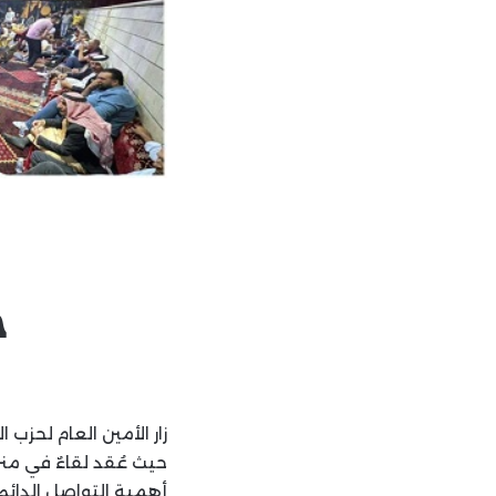
ح
زار الأمين العام لحزب
حيث عُقد لقاءٌ في منز
أهمية التواصل الدائم 