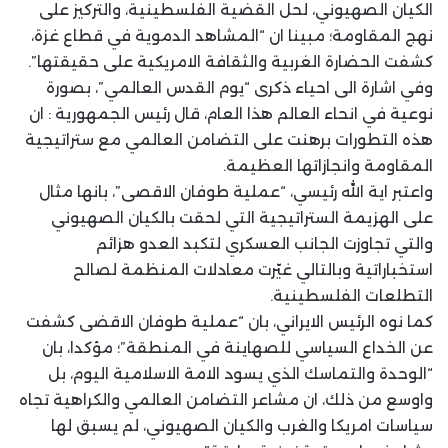
الكيان الصهيوني، لحل القضية الفلسطينية، والتركيز على
نهج المقاومة؛ مبينا ان “المشاهد الدموية في قطاع غزة،
كشفت الحضارة الغربية والثقافة الامريكية على حقيقتها”.
وفي اشارة الى احياء ذكرى “يوم القدس العالمي”، بصورة
نوعية في انحاء العالم هذا العام، قال رئيس الجمهورية : ان
هذه التطورات برهنت على التضامن العالمي مع ستراتيجية
المقاومة وانجازاتها العظيمة.
واعتبر اية الله رئيسي، “عملية طوفان الاقصى”، بانها مثال
على الهزيمة الستراتيجية التي لحقت بالكيان الصهيوني
والتي تجاوزت الجانب العسكري لتكبد العدو هزائم
استخباراتية وبالتالي غيّرت معادلات المنظمة لصالح
التطلعات الفلسطينية.
كما نوه الرئيس الايراني، بان “عملية طوفان الاقضى كشفت
عن الخداع السياسي للصهاينة في المنطقة”؛ مؤكدا، بان
“الوحدة والتماسك الذي يسود الامة الاسلامية اليوم، بل
واوسع من ذلك، ان مشاعر التضامن العالمي والكراهية تجاه
سياسات امريكا والغرب والكيان الصهيوني، لم يسبق لها