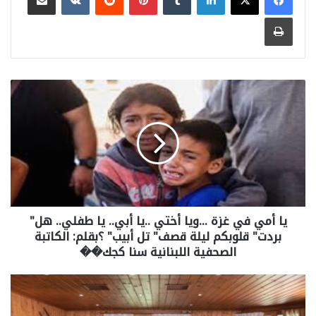
طباعة
يا أمي في غزة …ويا أختي ..يا أبي.. يا طفلي.. هل"
بردت" قلوبكم ليلة قصف" تل أبيب" ؟بقلم: الكاتبة
الصحفية اللبنانية سنا كجك��