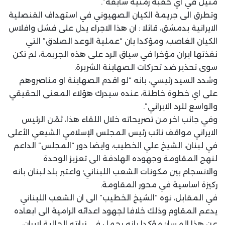
مثيل في اي حقبة زمنية سابقة”.
وتطرق الى جريمة الكيان الصهيوني في استهداف القنصلية
الايرانية بدمشق، قائلا : ان هذا الاجراء يدل على فشل وافلاس
الكيان الغاصب، ومؤكدا بان “عملية الوعد الصادق” التي
نفذتها ايران مؤخرا في سياق الرد على هذه الجريمة، لم تكن
سوى تحذير ضد تحركات الصهاينة الشريرة.
وشدد السيد رئيسي، بانه “لو اقدم الصهاينة او مناصروهم
على اي خطوة خاطئة، عنده سيدرك هؤلاء المعنى الحقيقي
والواسع للرد الايراني”.
وفي جانب اخر من تصريحاته خلال اللقاء هذا، ثمّن الرئيس
الايراني مواقف نائب رئيس المجلس الإسلامي الشيعي الأعلى
في لبنان، الشيخ علي الخطيب، وايضا دور “المجلس” الداعم
لنهج المقاومة وجهوده الهادفة الى تعزيز الوحدة
والانسجام بين مكونات الشعب اللبناني؛ واعتبر بلد لبنان بانه
ركيزة اساسية في محور المقاومة.
في المقابل، نوه “الشيخ الخطيب” الى ان الشعب اللبناني
يدعم المقاوم وذلك خلافا لجهود اعدائه الرامية الى ابعاده
عن هذا المسار؛ مؤكدا بانه يحمل في زيارته الحالية لايران،