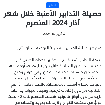
لبنان
حصيلة التدابير الأمنية خلال شهر
آذار 2024 المنصرم
أبريل 16, 2024
صدر عن قيادة الجيش ـــ مديرية التوجيه، البيان الآتي:
نتيجة التدابير الأمنية التي اتخذتها وحدات الجيش في
مختلف المناطق اللبنانية خلال شهر آذار 2024، أُوقف 385
شخصًا من جنسيات مختلفة لتورّطهم في جرائم وجنح
متعدّدة، منها الإتجار بالمخدرات والقيام بأعمال سرقة
وتهريب وحيازة أسلحة وممنوعات، والتجول داخل الأراضي
اللبنانية من دون إقامات شرعية، وقيادة سيارات ودرّاجات
نارية من دون أوراق قانونية، شملت المضبوطات 42 سلاحًا
حربيًّا من مختلف الأنواع، و9 رمانات يدوية، وكميّات من