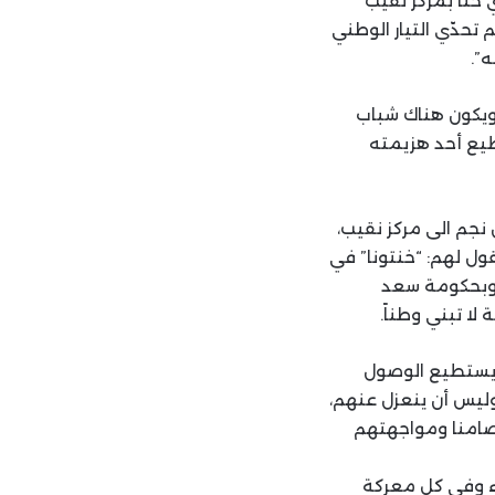
ي حنا بمركز نقيب
تحدّي التيار الوطني
ه”.
 ويكون هناك شباب
طيع أحد هزيمته
لتي رشح يومها التيار بول نجم الى مركز نقيب،
نقول لهم: “خنتونا” في
رئيس العماد ميشال وبحكومة سعد
لا تبني وطناً.
دي يستطيع الوصول
وليس أن ينعزل عنهم،
خصامنا ومواجهتهم
فاء وفي كل معركة