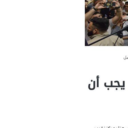
صل
 يجب أن