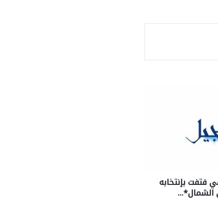
ة
 فتفت بإنتخابه
ي الشمال*…