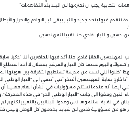
مات انتخابية يجب ان نحترمها لان البلد بلد التفاهمات”.
دة نتقدم فيها بتحد جديد والتيار يبقى تيار الاوادم والاحرار والأبطا
.
مهندسين وللتيار بفادي حنا نقيباً للمهندسين.
لمهندسين الفائز فادي حنا، أكد فيها للحاضرين أننا “ذكرنا سابقا أن
ار كسولاً، واليوم عندما كان التيار والمرشح يعملان لا أحد استطاع 
نهظ “ظنوا أنني لست من مدرسة تستطيع التفرقة بين هويتها الم
أنا خارج نقابة المهندسين أفتخر أنني أنتمي الى “التيار الوطني ال
ني أيضاً أنه عندما نستلم مسؤوليات في الشأن العام فعلينا أن 
 الذين وقفوا الى جانب “التيار الوطني الحر” في هذه المعركة”، وأك
ن في نقابة استلموها ناس وعدوا اللبنانيين بالتغيير لكنهم لم 
 هو من مسؤولية فادي لان شبابنا يخدمون كل الوطن وليس ف