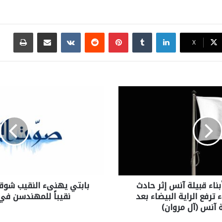
لينكدإن
بينتيريست
مشاركة عبر البريد
طباع
X
بناء قبيلة آنس إثر حادث
بابتي يهنىء النقيب شوقي
 ترفع الراية البيضاء بعد
نقيباً للمهندسن ف
 آنس (آل مروان)