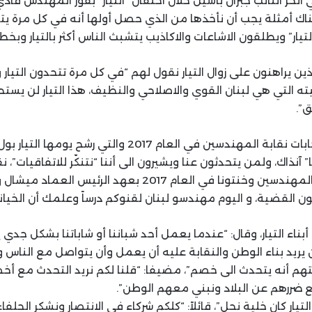
ي الحر النائب جبران باسيل خلال احتفال “التيار” بفوز المهندس فاد
اك أمثلة يجب أن نأخذها من الذي حصل أولها أنه في كل مرة يتم 
لتيار” ويطلقون الاشاعات والاكاذيب يتشبث الناس أكثر بالتيار وبخط
ين يراهنون على زوال التيار نقول لهم “في كل مرة تتحدون التيار
ته التي هي لبنان القوي والاصلاحي والنظيف، هذا التيار لن يست
”.
وتطرق باسيل الى انتخابات نقابة المهندسين في العام 2017 وا
” آنذاك، ولمن يتحدثون عنا ويشيرون الى أننا “نتنكّر للاتفاقيات”، 
العام 2017 في نقابة المهندسين وخنتونا في العام 2017 بعهد ال
ن القضية، و اليوم مهندسو لبنان لقنوكم درساً وعلمك أن الخيانة 
أبناء التيار، وقال: “عندما يعمل أحد شباننا أو شاباتنا بشكل ج
 يريد بناء الوطن والنقابة عليه أن يعمل وأن يتواصل مع الناس 
هم أنه يتحدث الى خصم”، مضيفا: “قلنا لكم نريد التحدث مع أ
ضررهم عن البلاد ونبني معهم الوطن”.
تيار كان خلية نحل”، قائلاً: “كلكم شركاء في الانتصار ونشكر الحل