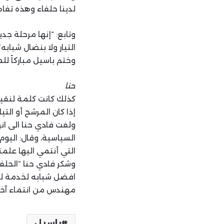
لدينا حلفاء وهذه تفاه
وتابع: “إنها مرحلة جدي
التيار ولا بنضال شبابه”
وختم باسيل مباركاً لل
حنا
كذلك كانت كلمة لنقيب ا
إذا كان المرشح أو التي
ولفت فادي حنا الى ا
السياسية، وقال: اليوم 
التي أنتمي اليها علمت
وشكر فادي حنا “الحلفاء
افضل شبابه لخدمة لبنا
مهندس من انتماء آخر
باسيل