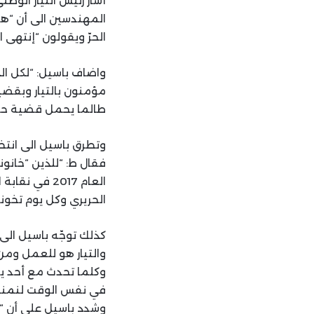
أشار رئيس التيار الوطن
المهندسين الى أن “هن
الحرّ ويقولون “إنتهى ا
واضاف باسيل: “لكل الذ
مؤمنون بالتيار وبقضي
طالما يحمل قضية حق
فقال ط: “للذين “خانونا
الحريري وكل يوم تخونو
كذلك توجّه باسيل الى 
والتيار هو للعمل ومن
وكلما تحدث مع أحد يت
في نفس الوقت لنمنع 
وشدد باسيل على أن “ال