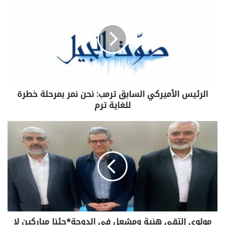
الرئيس الأميركي السابق ترمب: نحن نمر بمرحلة خطرة
للغاية ترم
مولوي إلتقى هنية ومشعل في الدوحة*جئنا مباركين لا