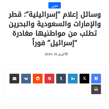
عربي
وسائل إعلام “إسرائيلية”: قطر
والإمارات والسعودية والبحرين
تطلب من مواطنيها مغادرة
“إسرائيل” فوراً
أبريل 13, 2024
لينكدإن
‏Tumblr
بينتيريست
‏Reddit
‏VKontakte
مشاركة عبر البريد
طباعة