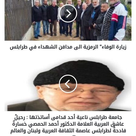
زيارة الوفاء" الرمزية الى مدافن الشهداء في طرابلس
جامعة طرابلس ناعية أحد قدامى أساتذتها : رحيلُ
عاشق العربية العلامة الدكتور أحمد الحمصي خسارةٌ
فادحةٌ لطرابلس عاصمة الثقافة العربية ولبنان والعالم