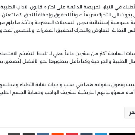
لأطباء في التيار، الحريصة الدائمة على احترام قانون الآداب الطبية 
يروت الى التحرك سريعاً صوناً للحقوق وإحقاقاً للحق. كما تعلن انه
عمومية إستثنائية تدرس التعديلات المقترحة وتأخذ ما يلزم من
س النقابة التفاوض والتحرك لتحقيق المقررات، وللتصدي لمحا
ات السابقة أكثر من عشرين عاماً وهي لا تلحظ التضخم الاقتصاد
ال الطبية والجراحية وكنا نأمل بتطويرها نحو الأفضل لِنُصعَق بت
يب وصون حقوقه هما في صلب واجبات نقابة الأطباء ومجلسها 
ً أمام مسؤولياتهم التاريخية لتشريف الواجب وحماية الجسم الطبي
حر
لينكدإن
بينتيريست
مشاركة عبر البريد
طباع