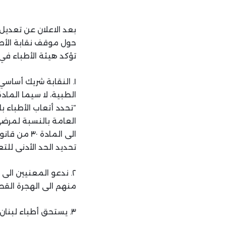
بعد الاعلان عن تعديل 
حول موقف نقابة الأطب
تؤكد هيئة الأطباء في ا
١. النقابة شريك أساس
الطبية، لا سيما المادة
“تحدد أتعاب الأطباء ب
العامة بالنسبة لمرضى 
تحديد الحد الأدنى للتع
٢. ندعو المعنيين ال
منهم الى الهجرة القص
٣. يستحق أطباء لبنان الصامدين رغم الأوبئة والأزمات الإقتصادية أن ينالوا حقوقهم كاملة.