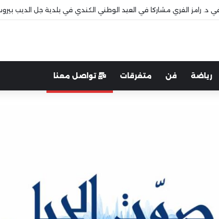
 قاديشا
رياضة
فن
متفرقات
تواصل معنا