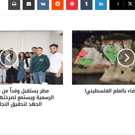
X
اء بالعلم الفلسطيني!
مطر يستقبل وفداً من ط
الرسمية ويستمع لصرختهم:
الجهد لتحقيق النجا