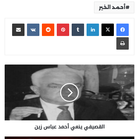
أحمد الخير
لينكدإن
بينتيريست
مشاركة عبر البريد
طباعة
القصيفي ينعي أحمد عباس زين