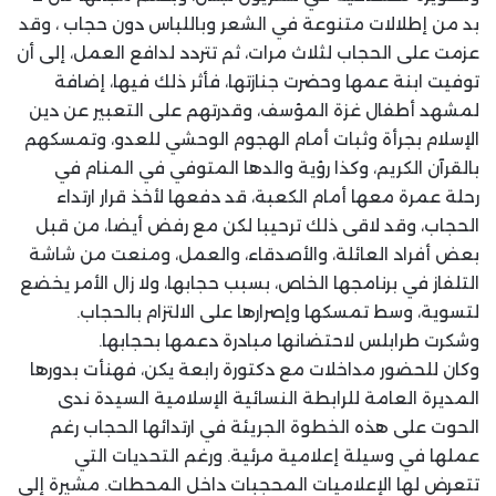
بد من إطلالات متنوعة في الشعر وباللباس دون حجاب ، وقد
عزمت على الحجاب لثلاث مرات، ثم تتردد لدافع العمل، إلى أن
توفيت ابنة عمها وحضرت جنازتها، فأثر ذلك فيها، إضافة
لمشهد أطفال غزة المؤسف، وقدرتهم على التعبير عن دين
الإسلام بجرأة وثبات أمام الهجوم الوحشي للعدو، وتمسكهم
بالقرآن الكريم، وكذا رؤية والدها المتوفي في المنام في
رحلة عمرة معها أمام الكعبة، قد دفعها لأخذ قرار ارتداء
الحجاب، وقد لاقى ذلك ترحيبا لكن مع رفض أيضا، من قبل
بعض أفراد العائلة، والأصدقاء، والعمل، ومنعت من شاشة
التلفاز في برنامجها الخاص، بسبب حجابها، ولا زال الأمر يخضع
لتسوية، وسط تمسكها وإصرارها على الالتزام بالحجاب.
وشكرت طرابلس لاحتضانها مبادرة دعمها بحجابها.
وكان للحضور مداخلات مع دكتورة رابعة يكن، فهنأت بدورها
المديرة العامة للرابطة النسائية الإسلامية السيدة ندى
الحوت على هذه الخطوة الجريئة في ارتدائها الحجاب رغم
عملها في وسيلة إعلامية مرئية. ورغم التحديات التي
تتعرض لها الإعلاميات المحجبات داخل المحطات. مشيرة إلى