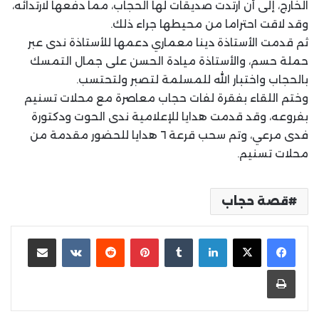
الخارج، إلى أن ارتدت صديقات لها الحجاب، مما دفعها لارتدائه،
وقد لاقت احتراما من محيطها جراء ذلك.
ثم قدمت الأستاذة دينا معماري دعمها للأستاذة ندى عبر
حملة حسم، والأستاذة ميادة الحسن على جمال التمسك
بالحجاب واختبار الله للمسلمة لتصبر ولتحتسب.
وختم اللقاء بفقرة لفات حجاب معاصرة مع محلات تسنيم
بفروعه، وقد قدمت هدايا للإعلامية ندى الحوت ودكتورة
فدى مرعي، وتم سحب قرعة ٦ هدايا للحضور مقدمة من
محلات تسنيم.
قصة حجاب
لينكدإن
بينتيريست
مشاركة عبر البريد
طباعة