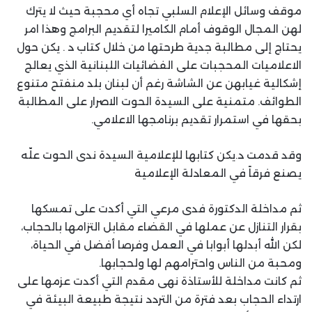
موقف وسائل الإعلام السلبي تجاه أي محجبة حيث لا يترك
لهن المجال الوقوف أمام الكاميرا لتقديم البرامج وهذا امر
يحتاج إلى مطالبة جدية طرحتها من خلال كتاب د . يكن حول
الاعلاميات المحجبات على الفضائيات اللبنانية الذي يعالج
إشكالية غيابهن عن الشاشة رغم أن لبنان بلد منفتح متنوع
الطوائف. متمنية على السيدة الحوت الاصرار على المطالبة
بحقها في استمرار تقديم برنامجها الاعلامي.
وقد قدمت د.يكن كتابها للإعلامية السيدة ندى الحوت علّه
يصنع فرقاً في المعادلة الإعلامية
ثم مداخلة الدكتورة فدى مرعي التي أكدت على تمسكها
بقرار التنازل عن عملها في القضاء مقابل التزامها بالحجاب،
لكن الله أبدلها أبوابا في العمل وفرصا أفضل في الحياة،
ومحبة من الناس واحترامهم لها ولحجابها.
ثم كانت مداخلة للأستاذة نهى مقدم التي أكدت عزمها على
ارتداء الحجاب بعد فترة من التردد نتيجة طبيعة البيئة في