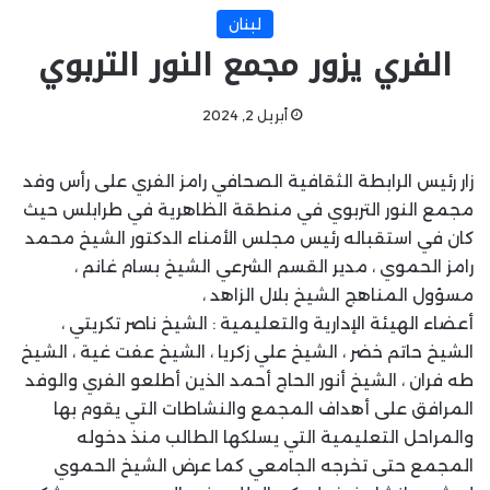
لبنان
الفري يزور مجمع النور التربوي
أبريل 2, 2024
زار رئيس الرابطة الثقافية الصحافي رامز الفري على رأس وفد
مجمع النور التربوي في منطقة الظاهرية في طرابلس حيث
كان في استقباله رئيس مجلس الأمناء الدكتور الشيخ محمد
رامز الحموي ، مدير القسم الشرعي الشيخ بسام غانم ،
مسؤول المناهج الشيخ بلال الزاهد ،
أعضاء الهيئة الإدارية والتعليمية : الشيخ ناصر تكريتي ،
الشيخ حاتم خضر ، الشيخ علي زكريا ، الشيخ عفت غية ، الشيخ
طه فران ، الشيخ أنور الحاج أحمد الذين أطلعو الفري والوفد
المرافق على أهداف المجمع والنشاطات التي يقوم بها
والمراحل التعليمية التي يسلكها الطالب منذ دخوله
المجمع حتى تخرجه الجامعي كما عرض الشيخ الحموي