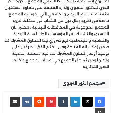
لمشروع إنشاء غرف لسكن الطلاب في المجمع ، بدوره شكر
الفري للدكتور الحموي وإدارة المجمع على حفاوة الاستقبال
مثمنا عاليا الدور التربوي والجامعي التي يقوم به المجمع
خاصة في تخريج رجال دين من الشباب في مختلف فروع
المجمع الموجودة في المحافظات اللبنانية ، معتبرا بأن
التنسيق والتشبيك بين المؤسسات الطرابلسية التربوية
والثقافية والاجتماعية لهو ضروري جدا للتعاون المشترك كلا
ضمن إمكانياته المتاحة وفي الختام اتفق الطرفين على
توطيد أوصار التعاون المشترك لما فيه مصلحة المدينة
وأهلها ومن ثم جال الجميع في أقسام المجمع وأخذت
الصور التذكارية
مجمع النور التربوي
لينكدإن
بينتيريست
مشاركة عبر البريد
طباعة