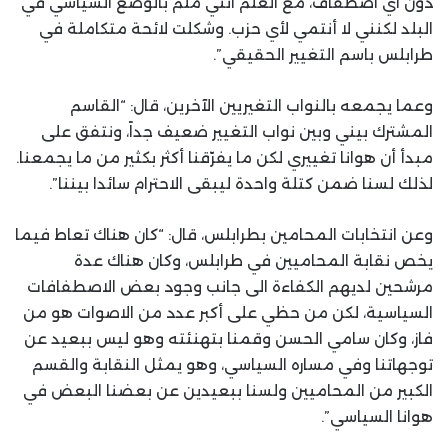
دون اي اصطفاف، مع العلم انني ملّم بالوضع السياسي في
البلد لكنني لا أنتمي لأي حزب. وشكلت لائحة متكاملة في
طرابلس باسم التغيير الحقيقي”.
وعما يجمعه بالنواب التغيريين الآخرين، قال: “القاسم
المشترك بيني وبين نواب التغيير ضعيف جداً، ونتفق على
مبدأ أن هوانا تغييري لكن ما يفرّقنا أكثر بكثير من ما يجمعنا.
لذلك لسنا ضمن كتلة واحدة ليبقى الاحترام سائدا بيننا”.
وعن انتخابات المحامين بطرابلس، قال: “كان هناك تعاط فيما
يخص نقابة المحاميين في طرابلس، وكان هناك عدة
مرشحين لديهم الكفاءة الى جانب وجود بعض الاصطفافات
السياسية، لكن من حظي على أكبر عدد من الاصوات هو من
فاز، وكان سامي الحسن وقمنا بتهنئته وهو ليس ببعيد عن
توجهاتنا وفي مساره السياسي، وهو يمثل النقابة والقسم
الكبير من المحاميين ولسنا ببعيدين عن بعضنا البعض في
هوانا السياسي”.