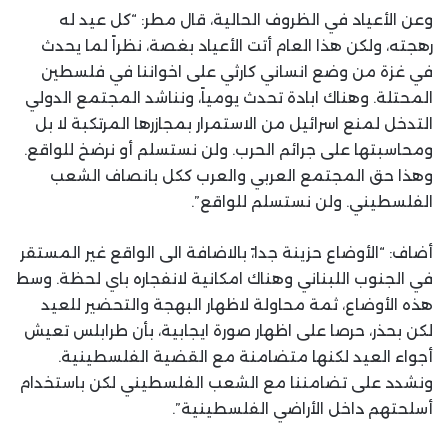
وعن الأعياد في الظروف الحالية، قال مطر: “كل عيد له
رهجته، ولكن هذا العام أتت الأعياد بغصة، نظراً لما يحدث
في غزة من وضع انساني كارثي على اخواننا في فلسطين
المحتلة. وهناك ابادة تحدث يومياً، ونناشد المجتمع الدولي
التدخل لمنع اسرائيل من الاستمرار بمجازرها المرتكبة لا بل
ومحاسبتها على جرائم الحرب. ولن نستسلم أو نرضخ للواقع.
وهذا حق المجتمع العربي والعرب ككل بانصاف الشعب
الفلسطيني. ولن نستسلم للواقع”.
أضاف: “الأوضاع حزينة جدا،ً بالاضافة الى الواقع غير المستقر
في الجنوب اللبناني وهناك امكانية لانفجاره باي لحظة. وسط
هذه الأوضاع، ثمة محاولة لاظهار البهجة والتحضير للعيد
لكن بحذر، حرصا على اظهار صورة ايجابية، بأن طرابلس تعيش
أجواء العيد لكنها متضامنة مع القضية الفلسطينية.
ونشدد على تضامننا مع الشعب الفلسطيني لكن باستخدام
أسلحتهم داخل الأراضي الفلسطينية”.