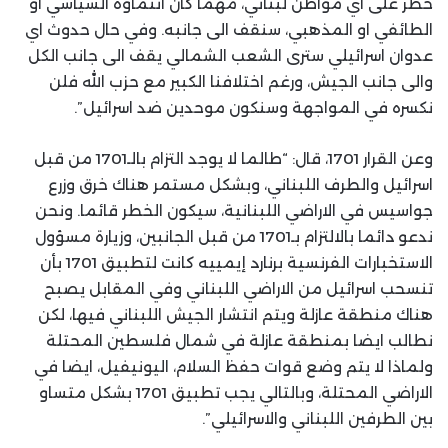
خطر على اي مواطن لبناني، مهما كان انتماؤه السياسي او
الطائفي او المذهبي، سنقف الى جانبه. وفي حال حدوث اي
عدوان اسرائيلي سترى الشعب الشمالي يقف الى جانب الكل
والى جانب الجيش، ورغم اختلافنا الكبير مع حزب الله فلن
نكسره في المواجهة وسنكون موحدين ضد اسرائيل”.
وعن القرار 1701، قال: “طالما لا يوجد التزام بالـ1701 من قبل
اسرائيل والطرف اللبناني، وبشكل مستمر هناك خرق وزرع
جواسيس في الاراضي اللبنانية، سيكون الخطر قائما. ونحن
ندعو دائما بالالتزام بـ1701 من قبل الجانبين، وزيارة مسؤول
الاستخبارات الفرنسية برنارد إيمييه كانت لتطبيق 1701 بأن
تنسحب اسرائيل من الاراضي اللبناني وفي المقابل يصبح
هناك منطقة عازلة ويتم انتشار الجيش اللبناني فيها، لكن
نطالب ايضا بمنطقة عازلة في شمال فلسطين المحتلة
ولماذا لا يتم وضع قوات حفظ السلام، اليونيفيل، ايضا في
الاراضي المحتلة، وبالتالي يجب تطبيق 1701 بشكل متساو
بين الطرفين اللبناني والاسرائيلي”.