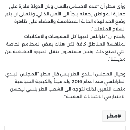
ورأى مطر أن “عدم الاحساس بالأمان وبان الدولة قادرة على
حماية المواطن يجعله يلجأ الى الأمن الذاتي, ونتمنى ان يتم
وضع الحد لهذه الحالة المتفاقمة والقضاء على ظاهرة
السلاح المتفلت”.
واعتبر ان “طرابلس لديها كل المقومات والامكانيات
لمنافسة المناطق كافة، لكن هناك بعض المطامع الخاصة
التي تمنع ذلك. ونحن مستمرون بنقل الصورة الحقيقية عن
مدينتنا”.
وحيال المجلس البلدي الطرابلس قال مطر: “المجلس البلدي
الطرابلسي منذ العام 2016 ولد ميتاً والكيدية السياسية
منعت التغيير، لذلك نتوجه الى الشعب الطرابلسي ليحسن
الاختيار في الانتخابات المقبلة”.
مطر