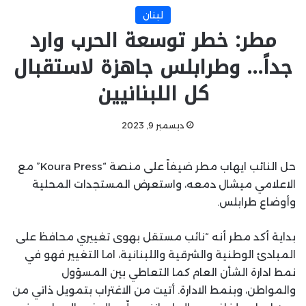
لبنان
مطر: خطر توسعة الحرب وارد
جداً… وطرابلس جاهزة لاستقبال
كل اللبنانيين
ديسمبر 9, 2023
حل النائب ايهاب مطر ضيفاً على منصة “Koura Press” مع
الاعلامي ميشال دمعه، واستعرض المستجدات المحلية
وأوضاع طرابلس.
بداية أكد مطر أنه “نائب مستقل بهوى تغييري محافظ على
المبادئ الوطنية والشرقية واللبنانية، اما التغيير فهو في
نمط ادارة الشأن العام كما التعاطي بين المسؤول
والمواطن، وبنمط الادارة. أتيت من الاغتراب بتمويل ذاتي من