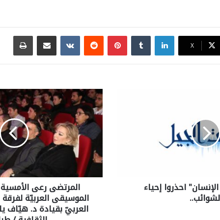
لينكدإن
بينتيريست
مشاركة عبر البريد
طباع
X
إنسان" احذروا إحياء
المرتضى رعى الأمسية
لشوائب..
الموسيقى العربيّة لفرقة 
العربيّ بقيادة د. هيّاف 
الثقافية / طر