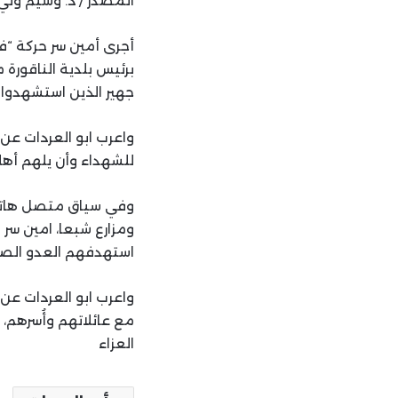
المصدر / د. وسيم وني
أجرى أمين سر حركة “ف
برئيس بلدية الناقور
جهير الذين استشهدوا 
واعرب ابو العردات عن ا
للشهداء وأن يلهم أهل
وفي سياق متصل هاتف أ
ومزارع شبعا، امين سر 
استهدفهم العدو الصهي
واعرب ابو العردات عن 
مع عائلاتهم وأُسرهم،
العزاء