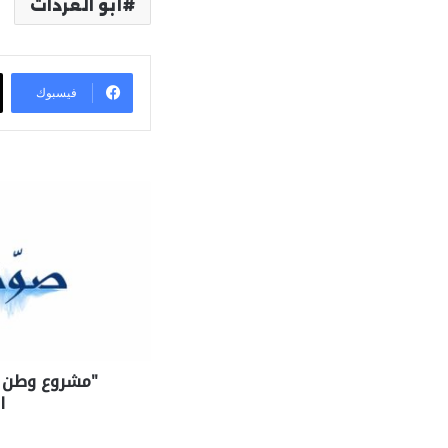
أبو العردات
فيسبوك
"مشروع وطن ال
ا