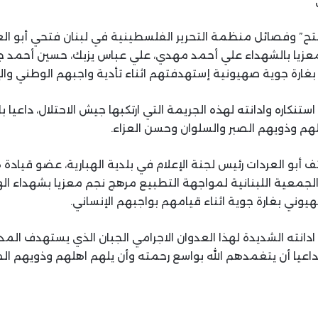
تح” وفصائل منظمة التحرير الفلسطينية في لبنان فتحي أبو العر
ة معزيا بالشهداء علي أحمد مهدي، علي عباس يزبك، حسين أحمد 
بغارة جوية صهيونية إستهدفتهم اثناء تأدية واجبهم الوطني والإ
ستنكاره وادانته لهذه الجريمة التي ارتكبها جيش الاحتلال، داعيا 
هم وذويهم الصبر والسلوان وحسن العزاء.
بو العردات رئيس لجنة الإعلام في بلدية الهبارية، عضو قيادة ه
الجمعية اللبنانية لمواجهة التطبيع مرهج نجم معزيا بشهداء الهب
وني بغارة جوية اثناء قيامهم بواجبهم الإنساني.
ادانته الشديدة لهذا العدوان الاجرامي الجبان الذي يستهدف الم
 داعيا أن يتغمدهم الله بواسع رحمته وأن يلهم اهلهم وذويهم ا