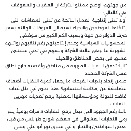
من جهتهم، اوضح ممثلو الشركة ان العقبات والمعوقات
هي كالتالي:
أولا: تدني إنتاجية العمل الناتجة عن تدني المعاشات التي
يتلقّاها الموظفين والاجراء نسبة الى الفروقات الهائلة بسعر
صرف الدولار من جهة وبسبب الكم الكبير من موظفي
المحسوبيات السياسية وعدم إنتاجيتهم رغم تلقيهم رواتبهم
الشهرية ما يرهق مالية الشركة ويسهم في تدني مستوى
عملها في بعض المناطق والأحياء
ثانياً: تدفق النفايات المهربة من مناطق وأقضية خارج نطاق
عمل الشركة المحدد
ضمن إتحاد بلديات الفيحاء، ما يجعل كمية النفايات أضعاف
مضاعفة عن إمكانية استيعابها! وهذا يجري في ظل غياب
فاضح للدولة ومؤسساتها المعنية برفع تعديات مهربي
النفايات!
ثالثا: رغم الجهود التي تبذل برفع النفايات 3 مرات يومياً، يتم
رمي النفايات العشوائي في معظم شوارع طرابلس من قبل
بعض المواطنين والتجار او في مجرى نهر أبو علي وعلى