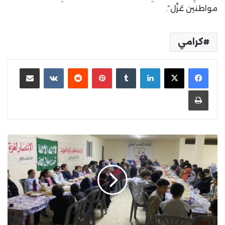
مواطنين عُزَّل”.
كرامي
لينكدإن
بينتيريست
مشاركة عبر البريد
طباعة