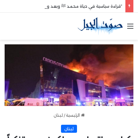
“قراءة سياسية في حياة محمد ﷺ وبعد وفاته”
القائمة
الرئيسية
/
لبنان
لبنان