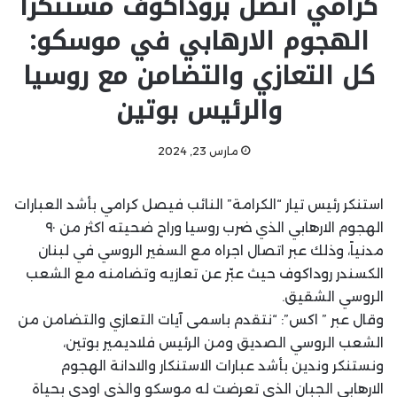
كرامي اتصل بروداكوف مستنكراً
الهجوم الارهابي في موسكو:
كل التعازي والتضامن مع روسيا
والرئيس بوتين
مارس 23, 2024
استنكر رئيس تيار “الكرامة” النائب فيصل كرامي بأشد العبارات
الهجوم الارهابي الذي ضرب روسيا وراح ضحيته اكثر من ٩٠
مدنياً، وذلك عبر اتصال اجراه مع السفير الروسي في لبنان
الكسندر روداكوف حيث عبّر عن تعازيه وتضامنه مع الشعب
الروسي الشقيق.
وقال عبر ” اكس”: “نتقدم باسمى آيات التعازي والتضامن من
الشعب الروسي الصديق ومن الرئيس فلاديمير بوتين،
ونستنكر وندين بأشد عبارات الاستنكار والادانة الهجوم
الارهابي الجبان الذي تعرضت له موسكو والذي اودى بحياة