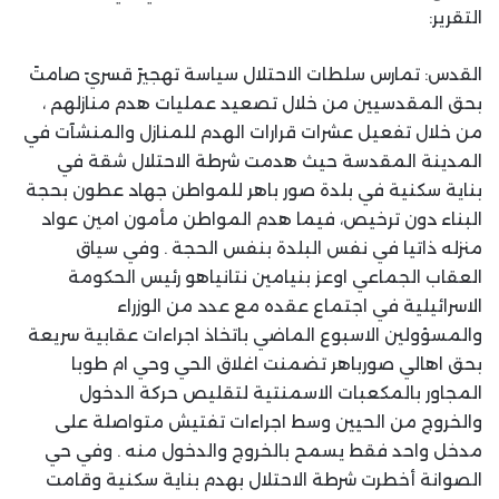
التقرير:
القدس: تمارس سلطات الاحتلال سياسة تهجيرً قسريً صامتً
بحق المقدسيين من خلال تصعيد عمليات هدم منازلهم ،
من خلال تفعيل عشرات قرارات الهدم للمنازل والمنشآت في
المدينة المقدسة حيث هدمت شرطة الاحتلال شقة في
بناية سكنية في بلدة صور باهر للمواطن جهاد عطون بحجة
البناء دون ترخيص، فيما هدم المواطن مأمون امين عواد
منزله ذاتيا في نفس البلدة بنفس الحجة . وفي سياق
العقاب الجماعي اوعز بنيامين نتانياهو رئيس الحكومة
الاسرائيلية في اجتماع عقده مع عدد من الوزراء
والمسؤولين الاسبوع الماضي باتخاذ اجراءات عقابية سريعة
بحق اهالي صورباهر تضمنت اغلاق الحي وحي ام طوبا
المجاور بالمكعبات الاسمنتية لتقليص حركة الدخول
والخروج من الحيين وسط اجراءات تفتيش متواصلة على
مدخل واحد فقط يسمح بالخروج والدخول منه . وفي حي
الصوانة أخطرت شرطة الاحتلال بهدم بناية سكنية وقامت