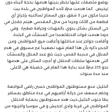
بوضع ملصقات عليها تخطر بنيتها هدمها، بحجة البناء دون
ترخيص . كما هدمت منزلا لأحد المواطنين في بلدة بيت
حنينا مكون من 3 شقق، دون السماح لساكنيه بإخراج أي
قطعة من الأثاث وجزءا من منزل المقدسي هيثم جلاجل في
حي البستان بشكل يدوي، بالمهدات وجرافة صغيرة . وفي
حزما هدمت قوات الاحتلالعددا من المنشآت في البلدة،
وأقامت حواجز عند مداخلها وأعاقت مرور المواطنين. ومن
الجدير ذكره بأن هذا العام شهد تصعيداً غير مسبوق في هدم
المنازل في مدينة القدس، حيث بلغ عدد المنازل والمنشآت
التي هدمتها سلطات الاحتلال او أجبرت السكان على هدمها
نحو 215 منزلاً منذ بداية هذا العام في حصيلة هي الأعلى
منذ عدة سنوات.
الخليل: منع مستوطنون المواطنين حسين راضي النواجعة
وخضر مسعف من حراثة أراضيهم في عدة مناطق بمسافر
يطا جنوب الخليل.حيث هدد مستوطنون بحماية الاحتلال
المواطنين في قرية وادي اجحيش و في سوسيا واغزيوه من