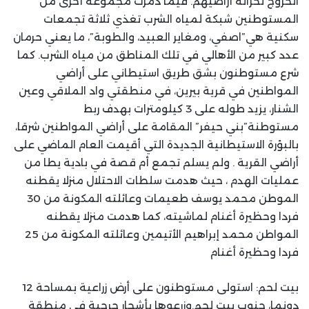
الخروج لحراثة أراضيهم. فيما دمرت مجموعة أخرى من
المستوطنين شبكة لمياه الشرب تغذي ثلاثة تجمعات
سكنية هي”اصفي، ومغاير العبيد، والطوبة”، ما يعني حرمان
عدد كبير من الأهالي في تلك المناطق من مياه الشرب. كما
شرع مستوطنون بشق طريق استيطاني على أراضي
المواطنين في قرية بيرين، في منطقتي واد الملاقي وعين
الشنار، يزيد طوله على 3 كيلومترات بهدف ربط
مستوطنة”بني حيفر” المقامة على أراضي المواطنين شرقا،
بالبؤرة الاستيطانية الجديدة التي أقيمت العام الماضي على
أراضي القرية . ولم يسلم تجمع أم قصة في بادية يطا من
عمليات الهدم ، حيث هدمت سلطات الاحتلال منزلا يقطنه
الموطن محمد يوسف طعيمات وعائلته المكونة من 30
فردا وحظيرة أغنام لماشيته، كما هدمت منزلا يقطنه
المواطن محمد إبراهيم الأتيمين وعائلته المكونة من 25
فردا وحظيرة أغنام
بيت لحم: استولى مستوطنون على أرض زراعية بمساحة 12
دونما، جنوب بيت لحم.وزرعوها بأشجار حرجية في منطقة