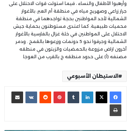
وأرهبوا الأطفال والنساء ، فيما استولت قوات الاحتلال على
جرار زراعي وصهريج مياه في منطقة أم العبر، بالأغوار
الشمالية لأحد المواطنين بحجة تواجدهما في منطقة
محميات طبيعية. كما اعتدى مستوطنون بحماية جيش
الاحتلال على المواطنين في خلة غزال بالفارسية بالأغوار
الشمالية وجرفوا نحو 5 دونمات وزرعوها بالقمح . ودمر
آخرون اراض مزروعة بالحمضيات والزيتون في منطقه
مصنفه (أ) على حدود منطقه ج بالقرب من العوجا
الاستيطان الأسبوعي
لينكدإن
بينتيريست
مشاركة عبر البريد
طباعة