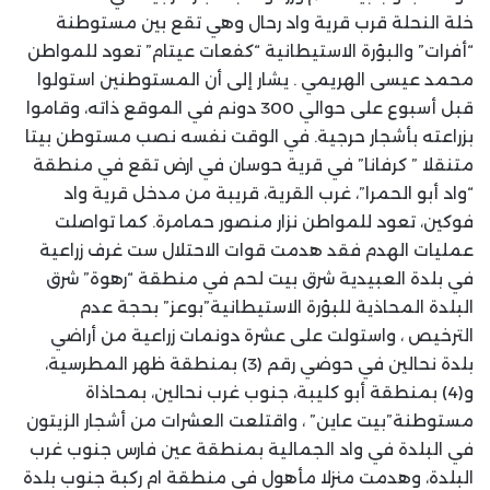
خلة النحلة قرب قرية واد رحال وهي تقع بين مستوطنة
“أفرات” والبؤرة الاستيطانية “كفعات عيتام” تعود للمواطن
محمد عيسى الهريمي . يشار إلى أن المستوطنين استولوا
قبل أسبوع على حوالي 300 دونم في الموقع ذاته، وقاموا
بزراعته بأشجار حرجية. في الوقت نفسه نصب مستوطن بيتا
متنقلا ” كرفانا” في قرية حوسان في ارض تقع في منطقة
“واد أبو الحمرا”، غرب القرية، قريبة من مدخل قرية واد
فوكين، تعود للمواطن نزار منصور حمامرة. كما تواصلت
عمليات الهدم فقد هدمت قوات الاحتلال ست غرف زراعية
في بلدة العبيدية شرق بيت لحم في منطقة “رهوة” شرق
البلدة المحاذية للبؤرة الاستيطانية”بوعز” بحجة عدم
الترخيص ، واستولت على عشرة دونمات زراعية من أراضي
بلدة نحالين في حوضي رقم (3) بمنطقة ظهر المطرسية،
و(4) بمنطقة أبو كليبة، جنوب غرب نحالين، بمحاذاة
مستوطنة”بيت عاين” ، واقتلعت العشرات من أشجار الزيتون
في البلدة في واد الجمالية بمنطقة عين فارس جنوب غرب
البلدة، وهدمت منزلا مأهول في منطقة ام ركبة جنوب بلدة