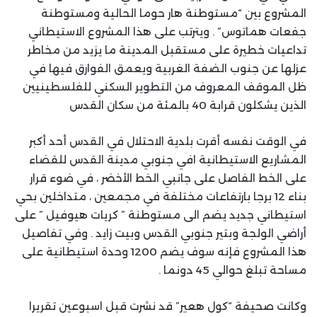
المشروع بين “مستوطنة هار حوما الحالية ومستوطنة
جفعات هماتوس” . ويترتب على هذا المشروع الاستيطاني
تداعيات خطيرة على مستقبل المدينة ما يزيد من مخاطر
عزلها عن جنوب الضفة الغربية ويعمق الفوارق فيها في
ظل الموقف المعروف من التطوير السكني للفلسطينيين
الذين يشكلون قرابة 40 بالمئة من سكان القدس
في الوقت نفسه أقرت بلدية الاحتلال في القدس أحد أكبر
المشاريع الاستيطانية افي جنوبي مدينة القدس للقضاء
على الخط الفاصل على جانبي الخط الأخضر ، في ضوء قرار
بناء 12 برجا بارتفاعات مختلفة في مجمعين ، متداخلين بحي
استيطاني جديد يضم الى مستوطنة ” كريات هيوفيل ” على
أراضي الولجة وبتير جنوبي القدس وبيت زايد . وفي تفاصيل
هذا المشروع فإنه سوف يضم 1200 وحدة استيطانية على
مساحة تبلغ حوالي 45 دونما .
وكانت صحيفة “كول هعير” قد نشرت قبل اسبوعين تقريرا