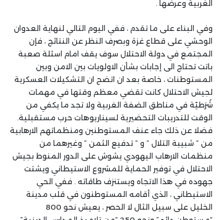
الغربية وعرضها .
وفي البناء على ما تقدم ، ففي اليوم التالي لنهاية العدوان
الوحشي على قطاع غزة وبصرف النظر عن النتائج ، فإن
المجتمع في دولة الاحتلال سوف يقف امام اسئلة صعبة
باتت تحتاج الى إجابات بشأن الاولويات بين الامن وبين
المستوطنات ، خاصة بعد ان اتضح ان التشكيلات العسكرية
لجيش الاحتلال كانت تقضي معظم وقتها في مهمات
شُرَطيّة في مناطق الضفة الغربية ولا تجد ما يكفي من
الوقت للتدريبات التحضيرية لسيناريوهات حرب مستقبلية.
فضلا عن ذلك جاء عنف المستوطنين ومنظماتهم الارهابية
من ” شبيبة التلال ” و ” تدفيع الثمن ” وغيرهما من
منظمات الارهاب اليهودي يشوش على الدور المنوط بجيش
الاحتلال في توفير الحماية للمشروع الاستيطاني ويشتت
جهوده في هذا الاتجاه ويستنزف طاقاته . ففي الحي
الاستيطاني ، الذي أقامه المستوطنون في قلب مدينة
الخليل على سبيل الثال لا الحصر ، يعيش نحو 800
“مستوطن دائم” ونحو 250 “من تلاميذ المدارس الدينية”