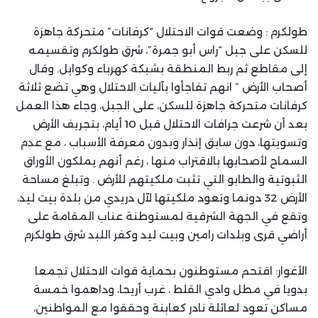
طولكرم : وضعت قوات الاحتلال “كرفانات” متحركة جاهزة
للسكن على جبل “راس أبو جمرة”، شرق طولكرم وتقسيمه
إلى مقاطع ثم ربط المنطقة بشبكة كهرباء وكوابل. وقال
أصحاب الأرض ” انهم تفاجأوا بآليات الاحتلال وهي تضع ثلاثة
كرفانات متحركة جاهزة للسكن، على الجبل، وجاء هذا العمل
بعد أن شرعت جرافات الاحتلال قبل 10 أيام، بتجريف الأرض
وتسويتها، دون سابق إنذار وبدون معرفة الأسباب ، مع عدم
السماح لأصحابها بالاقتراب منها ، رغم أنهم يملكون الأوراق
الثبوتية والطابو التي تثبت ملكيتهم للأرض . وتبلغ مساحة
الأرض 32 دونما وتعود ملكيتها لآل دريدي من بلدة بيت ليد،
وتقع في الجهة الشرقية لمستوطنة عناب المقامة على
أراضي قرى وبلدات رامين وبيت ليد وكفر اللبد شرق طولكرم
الأغوار: اقتحم مستوطنون بحماية قوات الاحتلال تجمعا
بدويا في مطل وادي القلط ، غرب أريحا، وداهموا خمسة
مساكن تعود لعائلة نادر كعابنة وحققوا مع المواطنين،