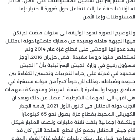
ثمن اختيار إسرائيل تفضيل المستوطنات على الأمن ، ما أثار
تساؤلات لاحقة ما زالت تتفاعل حول ضرورة الاختيار : إما
المستوطنات وإما الأمن .
ولتوضيح الصورة تعود الوثيقة الى سنوات مضت لم تكن
فيها الجبهة هادئة وبعيدة عن معارك خاضتها دولة الاحتلال
بعد عدوانها الوحشي على قطاع غزة عام 2014 ولم
تستخلص منها دروسا مفيدة . ففي حزيران 2016، أوجز
مسؤول رفيع في وزارة الجيش الإسرائيلية بأنّ ” الجيش
محدود في قدرته على إجراء التدريبات وتحسين الكفاءة بين
جنوده وضباطه ، وذلك لأن جزءاً كبيراً من قواته منتشرة في
مناطق يهودا والسامرة (الضفة الغربية) ومنهمكة بمهمات
هي اقرب الى المهمات الشرطية “. فضلا عن ذلك وبعد ان
انجزت دولة الاحتلال في كانون الأول 2021 إقامة الجدار
الكهربائي المحيط بقطاع غزة، بطول نحو 65 كيلومتراً
وبتكلفة إجمالية بلغت ثلاثة مليارات ونصف المليار شيكل
قام جيش الاحتلال بجمع كل قطع الأسلحة التي كان قد
وزعها من قبل على سكان بلدات “غلاف غزة” لغرض الدفاع