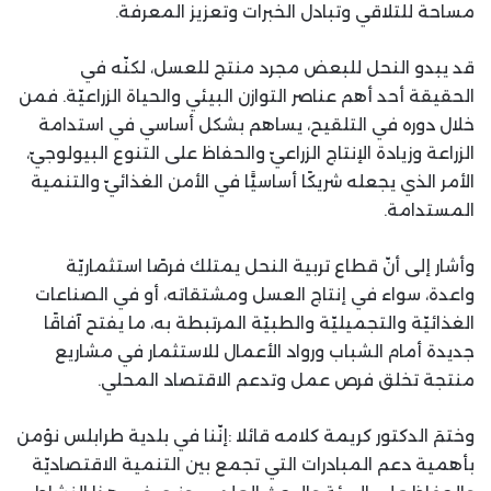
مساحة للتلاقي وتبادل الخبرات وتعزيز المعرفة.
قد يبدو النحل للبعض مجرد منتج للعسل، لكنّه في
الحقيقة أحد أهم عناصر التوازن البيئي والحياة الزراعيّة. فمن
خلال دوره في التلقيح، يساهم بشكل أساسي في استدامة
الزراعة وزيادة الإنتاج الزراعيّ والحفاظ على التنوع البيولوجيّ،
الأمر الذي يجعله شريكًا أساسيًّا في الأمن الغذائيّ والتنمية
المستدامة.
وأشار إلى أنّ قطاع تربية النحل يمتلك فرصًا استثماريّة
واعدة، سواء في إنتاج العسل ومشتقاته، أو في الصناعات
الغذائيّة والتجميليّة والطبيّة المرتبطة به، ما يفتح آفاقًا
جديدة أمام الشباب ورواد الأعمال للاستثمار في مشاريع
منتجة تخلق فرص عمل وتدعم الاقتصاد المحلي.
وختمَ الدكتور كريمة كلامه قائلا :إنّنا في بلدية طرابلس نؤمن
بأهمية دعم المبادرات التي تجمع بين التنمية الاقتصاديّة