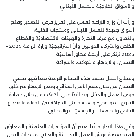
والأسواق الخارجيّة بالعسل اللّبنانيّ
و رأَت أنّ وزارة الزراعة تعمل على تعزيز فرص التصدير وفتح
أسواق جديدة للعسل اللبناني ومنتجات الخلية،
بالتعاون مع غرف التجارة والهيئات الاقتصاديّة والقطاع
الخاص والشركاء الدوليين وأنّ استراتيجيّة وزارة الزراعة 2025 –
2026 ترتكز على أربعة محاور أساسيّة:
الانسان ، والازدهار، والكوكب، والشراكة.
وقطاع النحل يجسد هذه المحاور الأربعة معا فهو يحمي
الانسان من خلال دعم الأمن الغذائيّ، ويعزز الازدهار عبر خلق
فرص العمل والدخل، ويحافظ على الكوكب من خلال حماية
التنوع البيولوجيّ، ويعتمد على الشراكة بين الدولة والقطاع
الخاص والجامعات والجمعيّات والنحالين.
وفي هذا الاطار، فإنّنا نعتبر أنّ المؤتمرات العلميّة والمعارض
المتخصصة وورش العمل التدريبيّة والعلاج بمنتجات النحل