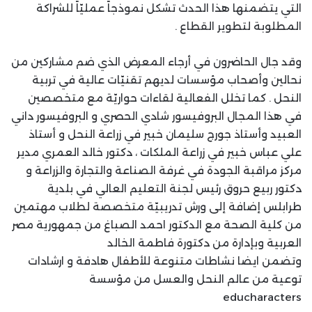
التي يتضمنها هذا الحدث تشكل نموذجاً عمليّاً للشراكة
المطلوبة لتطوير القطاع .
وقد جال الحاضرون في أرجاء المعرض الذي ضم مشاركين من
نحالين وأصحاب مؤسسات لديهم تقنيّات عالية في تربية
النحل . كما تخلل الفعالية لقاءات حواريّة مع متخصصين
في هذا المجال البروفيسور شادي الحصري و البروفيسور داني
العبيد وأستاذ جورج سليمان خبير في زراعة النحل و أستاذ
علي عباس خبير في زراعة الملكات ، دكتور خالد العمري مدير
مركز مراقبة الجودة في غرفة الصناعة والتجارة والزراعة و
دكتور ربيع حروق رئيس لجنة التعليم العالي في بلدية
طرابلس إضافة إلى ورش تدريبيّة متخصصة لطلاب مهتمين
من كلية الصحة مع الدكتور احمد الصباغ من جمهورية مصر
العربية وبإدارة من دكتورة فاطمة الخالد
وتضمن ايضا نشاطات متنوعة للأطفال هادفة و ارشادات
توعية من عالم النحل والعسل من مؤسسة
educharacters