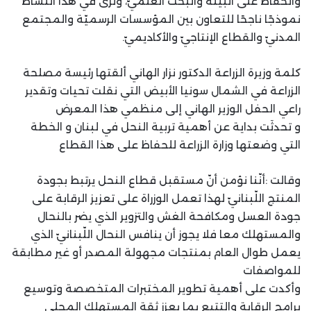
والحفاظ على البيئة والبحث العلميّ، ونرى في هذا النشاط
نموذجًا ناجحًا للتعاون بين المؤسسات الرسميّة والمجتمع
المدنيّ والقطاع الإنتاجيّ والأكاديميّ.
كلمة وزيرة الزراعة الدكتور نزار الهاني ألقتها رئيسة مصلحة
الزراعة في الشمال سونيا الأبيض التي نقلت تحيات وتقدير
راعي الحفل الوزير الهاني إلى منظمي هذا المعرض
و تحدثَت بداية عن أهمية تربية النحل في لبنان و الخطة
التي وضعتها وزارة الزراعة للحفاظ على هذا القطاع
وقالت :أنّنا نؤمن أنّ مستقبل قطاع النحل يرتبط بجودة
المنتج اللّبنانيّ لهذا تعمل الوزراة على تعزيز الرقابة على
جودة العسل ومكافحة الغش والتزوير الذي يضر بالنحال
والمستهلك معا فلا يجوز أن ينافس النحال اللّبنانيّ الذي
يعمل طوال العام بمنتجات مجهولة المصدر أو غير مطابقة
للمواصفات
وأكدت على أهمية تطوير المختبرات المتخصصة وتوسيع
برامج الرقابة والتتبع بما يعزز ثقة المستهلك المحلي