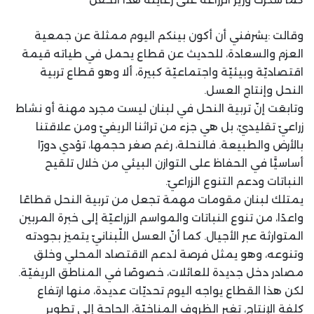
وقالت :يشرفني أن أكون بينكم اليوم ممثلة عن جمعية
العزم والسعادة، للحديث عن قطاع يحمل في طياته قيمة
اقتصاديّة وبيئيّة واجتماعيّة كبيرة، ألا وهو قطاع تربية
النحل وإنتاج العسل.
وتابعَت إنّ تربية النحل في لبنان ليست مجرد مهنة أو نشاط
زراعيّ تقليديّ، بل هي جزء من تراثنا الريفيّ ومن علاقتنا
بالأرض والطبيعة. فالنحلة، رغم صغر حجمها، تؤدي دورًا
أساسيًّا في الحفاظ على التوازن البيئي من خلال تلقيح
النباتات ودعم التنوع الزراعيّ.
يمتلك لبنان مقومات مهمة تجعل من تربية النحل قطاعًا
واعدًا، من تنوع النباتات والمواسم الزراعيّة إلى خبرة المربين
المتوارثة عبر الأجيال. كما أنّ العسل اللّبنانيّ يتميز بجودته
وتنوعه، وهو يمثل فرصة لدعم الاقتصاد المحلي وخلق
مصادر دخل جديدة للعائلات، خصوصًا في المناطق الريفيّة.
لكن هذا القطاع يواجه اليوم تحديّات عديدة، منها ارتفاع
كلفة الإنتاج، تغير الظروف المناخيّة، الحاجة إلى تطوير