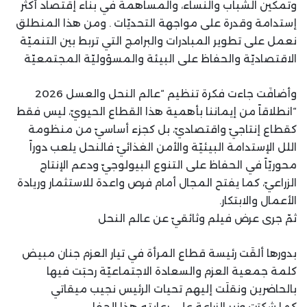
وتمكين الشباب والنساء، والمساهمة في بناء إقتصاد أكثر
إستدامة وقدرة على مواجهة التحديّات . ومن هذا المنطلق
نعمل على تطوير المبادرات والبرامج التي تربط بين التنميّة
الاقتصاديّة والحفاظ على البيئة والمسؤوليّة المجتمعيّة
وأضافَت جاءت فكرة تنظيم “عالم النحل والعسل 2026
“انطلاقاً من إيماننا بأهمية هذا القطاع الحيويّ، ليس فقط
كقطاع إنتاجيّ واقتصاديّ، بل كجزء أساسيّ من منظومة
اللل الإستدامة البيئيّة والأمن الغذائيّ فالنحل يلعب دوراً
محوريّاً في الحفاظ على التنوع البيولوجيّ ودعم الإنتاج
الزراعيّ، كما يفتح المجال أمام فرص واعدة للاستثمار وريادة
الأعمال والابتكار.
ثمّ جرى عرض فيلم وثائقيّ عن عالم النحل
بدورها ألقَت رئيسة قطاع المرأة في تيار العزم جنان مبيض
كلمة جمعية العزم والسعادة الاجتماعيّة رحبَت فيها
بالحاضرين ونقلَت إليهم تحيات الرئيس نجيب ميقاتي
كما شكرَت وزير الزراعة على رعايته هذا الحفل