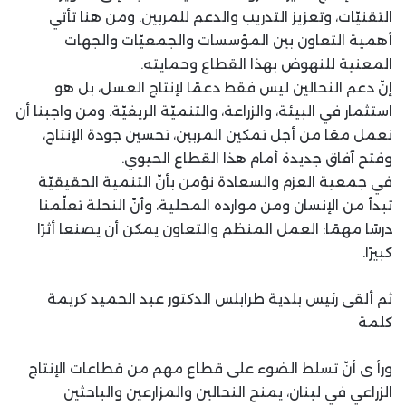
التقنيّات، وتعزيز التدريب والدعم للمربين. ومن هنا تأتي
أهمية التعاون بين المؤسسات والجمعيّات والجهات
المعنية للنهوض بهذا القطاع وحمايته.
إنّ دعم النحالين ليس فقط دعمًا لإنتاج العسل، بل هو
استثمار في البيئة، والزراعة، والتنميّة الريفيّة. ومن واجبنا أن
نعمل معًا من أجل تمكين المربين، تحسين جودة الإنتاج،
وفتح آفاق جديدة أمام هذا القطاع الحيوي.
في جمعية العزم والسعادة نؤمن بأنّ التنمية الحقيقيّة
تبدأ من الإنسان ومن موارده المحلية، وأنّ النحلة تعلّمنا
درسًا مهمًا: العمل المنظم والتعاون يمكن أن يصنعا أثرًا
كبيرًا.
ثم ألقى رئيس بلدية طرابلس الدكتور عبد الحميد كريمة
كلمة
ورأ ى أنّ تسلط الضوء على قطاع مهم من قطاعات الإنتاج
الزراعي في لبنان، يمنح النحالين والمزارعين والباحثين