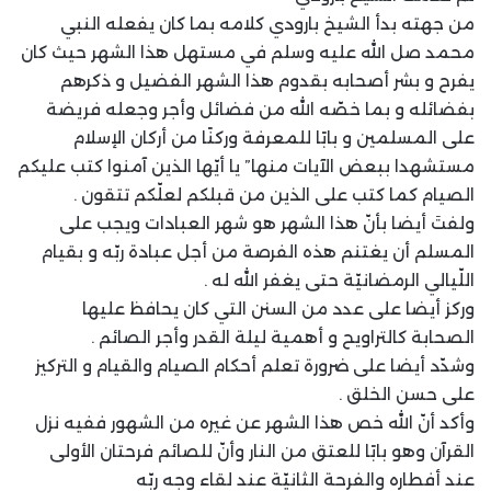
من جهته بدأ الشيخ بارودي كلامه بما كان يفعله النبي
محمد صل الله عليه وسلم في مستهل هذا الشهر حيث كان
يفرح و بشر أصحابه بقدوم هذا الشهر الفضيل و ذكرهم
بفضائله و بما خصّه الله من فضائل وأجر وجعله فريضة
على المسلمين و بابًا للمعرفة وركنًا من أركان الإسلام
مستشهدا ببعض الآيات منها” يا أيّها الذين آمنوا كتب عليكم
الصيام كما كتب على الذين من قبلكم لعلّكم تتقون .
ولفتَ أيضا بأنّ هذا الشهر هو شهر العبادات ويجب على
المسلم أن يغتنم هذه الفرصة من أجل عبادة ربّه و بقيام
اللّيالي الرمضانيّة حتى يغفر الله له .
وركز أيضا على عدد من السنن التي كان يحافظ عليها
الصحابة كالتراويح و أهمية ليلة القدر وأجر الصائم .
وشدّد أيضا على ضرورة تعلم أحكام الصيام والقيام و التركيز
على حسن الخلق .
وأكد أنّ الله خص هذا الشهر عن غيره من الشهور ففيه نزل
القرآن وهو بابًا للعتق من النار وأنّ للصائم فرحتان الأولى
عند أفطاره والفرحة الثانيّة عند لقاء وجه ربّه