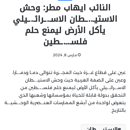
النائب ايهاب مطر: وحش
الاستيـ..ـطان الاسـ.ـرائـ.ـيلي
يأكل الأرض ليمنع حلم
فلسـ.ـ.ـطين
مارس 8, 2024
عين على قطاع غـ.ـزة حيث المجـ.ـزرة تتوالى دمـا ودمـ.ـارا،
وعين على الضفة الغربية حيث وحش الاستيـ..ـطان
الاسـ.ـرائـ.ـيلي يأكل الأرض ليمنع حلم فلسـ.ـ.ـطين من
التحقق بدولة قابلة للحياة بمؤسساتها وشعبها الذي
يتعرض لواحدة من أبشع الممارسات العنـ.ـصرية الوحـ.ـشيـ.ـة
بالتاريخ
الاستيـ..ـطان