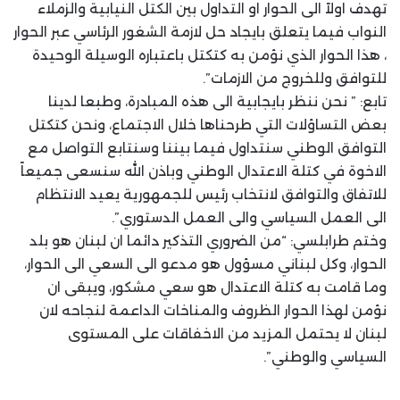
تهدف اولاً الى الحوار او التداول بين الكتل النيابية والزملاء
النواب فيما يتعلق بايجاد حل لازمة الشغور الرئاسي عبر الحوار
، هذا الحوار الذي نؤمن به كتكتل باعتباره الوسيلة الوحيدة
للتوافق وللخروج من الازمات”.
تابع: ” ⁠نحن ننظر بايجابية الى هذه المبادرة، وطبعا لدينا
بعض التساؤلات التي طرحناها خلال الاجتماع، ونحن كتكتل
التوافق الوطني سنتداول فيما بيننا وسنتابع التواصل مع
الاخوة في كتلة الاعتدال الوطني وباذن الله سنسعى جميعاً
للاتفاق والتوافق لانتخاب رئيس للجمهورية يعيد الانتظام
الى العمل السياسي والى العمل الدستوري”.
وختم طرابلسي: “من الضروري التذكير دائما ان لبنان هو بلد
الحوار، وكل لبناني مسؤول هو مدعو الى السعي الى الحوار،
وما قامت به كتلة الاعتدال هو سعي مشكور، ويبقى ان
نؤمن لهذا الحوار الظروف والمناخات الداعمة لنجاحه لان
لبنان لا يحتمل المزيد من الاخفاقات على المستوى
السياسي والوطني”.