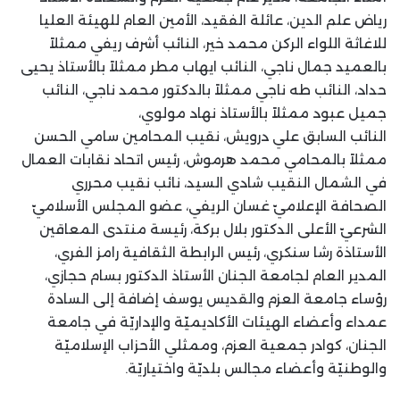
رياض علم الدين، عائلة الفقيد، الأمين العام للهيئة العليا
للاغاثة اللواء الركن محمد خير، النائب أشرف ريفي ممثلاً
بالعميد جمال ناجي، النائب ايهاب مطر ممثلاً بالأستاذ يحيى
حداد، النائب طه ناجي ممثلاً بالدكتور محمد ناجي، النائب
جميل عبود ممثلاً بالأستاذ نهاد مولوي،
النائب السابق علي درويش، نقيب المحامين سامي الحسن
ممثلاً بالمحامي محمد هرموش، رئيس اتحاد نقابات العمال
في الشمال النقيب شادي السيد، نائب نقيب محرري
الصحافة الإعلاميّ غسان الريفي، عضو المجلس الأسلاميّ
الشرعيّ الأعلى الدكتور بلال بركة، رئيسة منتدى المعاقين
الأستاذة رشا سنكري، رئيس الرابطة الثقافية رامز الفري،
المدير العام لجامعة الجنان الأستاذ الدكتور بسام حجازي،
رؤساء جامعة العزم والقديس يوسف إضافة إلى السادة
عمداء وأعضاء الهيئات الأكاديميّة والإداريّة في جامعة
الجنان، كوادر جمعية العزم، وممثلي الأحزاب الإسلاميّة
والوطنيّة وأعضاء مجالس بلديّة واختياريّة.