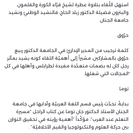
استهل اللّقاء بتلاوة عطرة لشيخ قرّاء الكورة والقلمون
والبترون فضيلة الدكتور زياد الحاج، فالنشيد الوطنيّ ونشيد
جامعة الجنان.
حرّوق
كلمة ترحيب من المدير الإداريّ في الجامعة الدكتور ربيع
حرّوق بالمشاركين، مشيراً إلى أهميّة اللقاء كونه يشيد بمآثر
رجل كان له بصمات متعدّدة مفيدة لطرابلس وأهلها في كل
ّالمجالات التي شغلها.
توما
بدايةً، تحدّث رئيس قسم اللغة العربيّة وآدابها في جامعة
الجنان الأستاذ الدكتور جان توما عن كتاب الراحل “مسيرة
التعلم عند العرب”، مؤكّداً “أهمية رؤيته في تحقيق التوازن
بين حركة العلوم والتكنولوجيا والقيم الأخلاقيّة” .