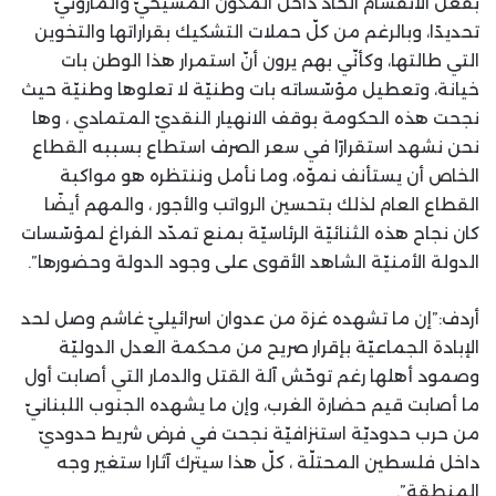
بفعل الانقسام الحاد داخل المكوّن المسيحيّ والمارونيّ
تحديدًا، وبالرغم من كلّ حملات التشكيك بقراراتها والتخوين
التي طالتها، وكأنّي بهم يرون أنّ استمرار هذا الوطن بات
خيانة، وتعطيل مؤسّساته بات وطنيّة لا تعلوها وطنيّة حيث
نجحت هذه الحكومة بوقف الانهيار النقديّ المتمادي ، وها
نحن نشهد استقرارًا في سعر الصرف استطاع بسببه القطاع
الخاص أن يستأنف نموّه، وما نأمل وننتظره هو مواكبة
القطاع العام لذلك بتحسين الرواتب والأجور ، والمهم أيضًا
كان نجاح هذه الثنائيّة الرئاسيّة بمنع تمدّد الفراغ لمؤسّسات
الدولة الأمنيّة الشاهد الأقوى على وجود الدولة وحضورها”.
أردف:”إن ما تشهده غزة من عدوان اسرائيليّ غاشم وصل لحد
الإبادة الجماعيّة بإقرار صريح من محكمة العدل الدوليّة
وصمود أهلها رغم توحّش آلة القتل والدمار التي أصابت أول
ما أصابت قيم حضارة الغرب، وإن ما يشهده الجنوب اللبنانيّ
من حرب حدوديّة استنزافيّة نجحت في فرض شريط حدوديّ
داخل فلسطين المحتلّة ، كلّ هذا سيترك آثارا ستغير وجه
المنطقة”.