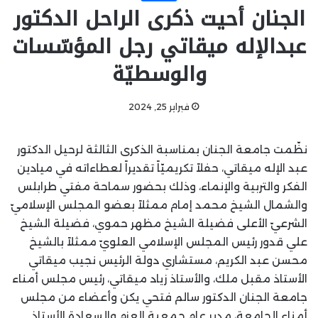
الجنان أحيت ذكرى الراحل الدكتور
عبدالإله ميقاتي رجل المؤسّسات
والوسطيّة
فبراير 25, 2024
نظّمت جامعة الجنان بمناسبة الذكرى الثالثة لرحيل الدكتور
عبد الإله ميقاتي، حفلاً تكريميّاً تقديراً لعطاءاته في ميادين
الفكر والتربية والإنماء، وذلك بحضور سماحة مفتي طرابلس
والشمال الشيخ محمد إمام ممثلاً بعضو المجلس الإسلاميّ
الشرعيّ الأعلى فضيلة الشيخ مظهر حموي، فضيلة الشيخ
علي قدور رئيس المجلس الإسلامي العلويّ ممثلاً بالشيخ
محسن عبد الكريم، مستشاري دولة الرئيس نجيب ميقاتي
الأستاذ مقبل ملك، والأستاذ زياد ميقاتي، رئيس مجلس أمناء
جامعة الجنان الدكتور سالم فتحي يكن وأعضاء من مجلس
أمناء الجامعة، مدير عام جمعية العزم والسعادة الأستاذ