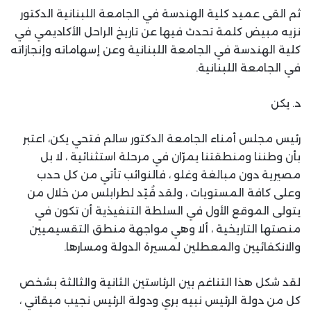
ثم القى عميد كلية الهندسة في الجامعة اللبنانية الدكتور
نزيه مبيض كلمة تحدث فيها عن تاريخ الراحل الأكاديمي في
كلية الهندسة في الجامعة اللبنانية وعن إسهاماته وإنجازاته
في الجامعة اللبنانية.
د. يكن
رئيس مجلس أمناء الجامعة الدكتور سالم فتحي يكن، اعتبر
بأن وطننا ومنطقتنا يمرّان في مرحلة استثنائية ، لا بل
مصيرية دون مبالغة وغلو ، فالنوائب تأتي من كل حدب
وعلى كافة المستويات ، ولقد قُيّد لطرابلس من خلال من
يتولى الموقع الأول في السلطة التنفيذية أن تكون في
منصتها التاريخية ، ألا وهي مواجهة منطق التقسيميين
والانكفائيين والمعطلين لمسيرة الدولة ومسارها.
لقد شكل هذا التناغم بين الرئاستين الثانية والثالثة بشخص
كل من دولة الرئيس نبيه بري ودولة الرئيس نجيب ميقاتي ،