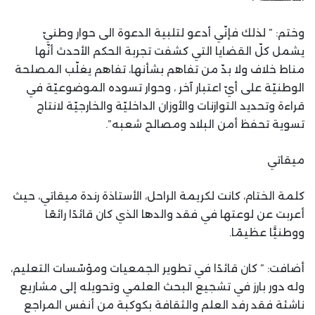
وختم: ” لذلك فإنّي أدعو لتلبية الدعوة الى حوار وطنيّ
يشمل كلّ القضايا التي كشفت تجربة الحكم الأحدث أنّها
مناط خلاف ولا بدّ من تفاهم بشأنها، تفاهم يغلّب المصلحة
الوطنيّة على أيّ اعتبار آخر ، وحوار تسوده الموضوعيّة في
قراءة وتحديد التوازنات والأوزان الداخليّة والخارجيّة لانتاج
تسوية تحفظ أمن البلاد ومصالح شعبه”.
ميقاتي
كلمة الختام، كانت لكريمة الراحل، الأستاذة رندة ميقاتي، حيث
أعربت عن لوعتها في فقد والدها الذي كان قائدًا رائعًا
ووطنيًّا عظيمًا.
أضافت: ” كان قائدًا في تطوير الجمعيات ومؤسّسات التعليم،
وله دور بارز في تشجيع البحث العلمي وتحويله إلى مشاريع
ناشئة فقد رفد العلم والثقافة بكوكبة من أنفس المراجع