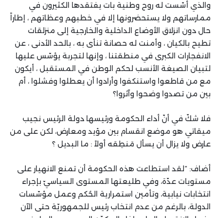
والذي أسّست له روح وطنية بات يفتقدها الكثيرون في
ممارساتهم ولا يستحضرونها إلا في خطبهم وعظاتهم ، إطاراً
حال دون انزلاق الأوضاع الداخلية والخارجية إلى منزلقات
تطيح بالكيان ، وأمنت له حصانة تنأى به ، بالحد الأدنى ، عن
الانفجارات الكبرى في منطقتنا ، وإنها لتجربة يؤسّس عليها
لتبيان الصيغة الأنسب لحكم الوطن في المستقبل ، أيكون
مع من قاطعوا واستنكفوا وأرادوا أن يعطلوا وفشلوا ، أم
بين من تصدوا وضحوا وآثروا؟
فلا شكّ في أنّ أداء الحكومة ورئيسها دولة الرئيس نجيب
ميقاتي هو موضع انقسام بين مؤيد ومعارض، لكن على من
عارض ولا يزال أن يسأل مَنطِقه أولاً : ما البديل ؟
أضاف: “لقد استطاعت هذه الحكومة أن تمنع الانهيار على
مستويات عدّة، وفي طليعتها المستوى السياسيّ بإجراء
انتخابات نيابية، وتأمين استمرارية الحُكم وعمل مؤسّسات
الدولة، بالرغم من عدم انتخاب رئيس للجمهوريّة حتى الآن