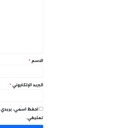
ل
ت
ع
ل
ي
ق
*
الاسم
*
البريد الإلكتروني
*
احفظ اسمي، بريدي ا
تعليقي.