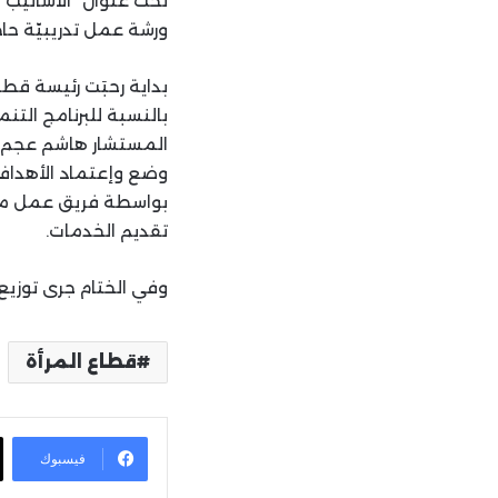
تحت عنوان” الأساليب 
ورشة عمل تدريبيّة حا
بداية رحبَت رئيسة قطا
بالنسبة للبرنامج التن
المستشار هاشم عجم س
وضع وإعتماد الأهداف 
بواسطة فريق عمل مت
تقديم الخدمات.
وفي الختام جرى توزيع
قطاع المرأة
فيسبوك