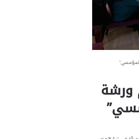
 المؤسسي”
م ورشة
سسي”