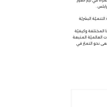
أة في تيار العزم
بلس .
لتنميّة البشريّة
المختلفة وكيفيّة
 العالميّة المتبعة
 نحو التميّز في
ة