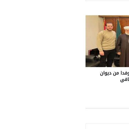
فدا من ديوان
افي