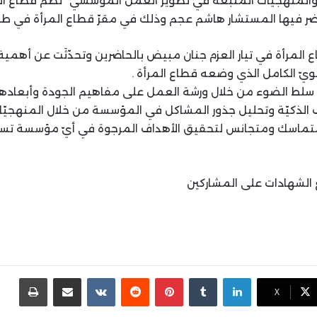
والمنهجيّات المتبعة في تطوير العمل المؤسسي” نظم قطاع المر
ضر فيها المستشار هاشم عجم وذلك في مقرّ قطاع المرأة في طرا
ع المرأة في تيار العزم جنان مبيض بالحاضرين وتحدّثَت عن أهمية ا
مويّ الكامل الذي وضعه قطاع المرأة .
لط الضوء من خلال ورشة العمل على مفاهيم الجودة وأبعادها 
الذكيّة وتحليل جذور المشاكل في المؤسسة من خلال المنهجيّات
ماسك ومتجانس لتحقيق الأهداف المرجوة في أيّ مؤسسة تسعى
 الشهادات على المشاركين
لينكدإن
بينتيريست
مشاركة عبر البريد
طباع
X