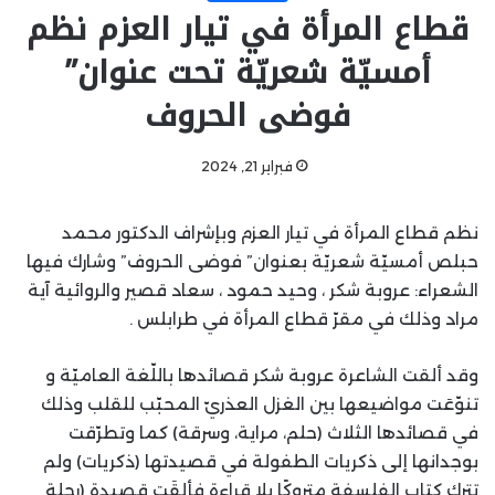
قطاع المرأة في تيار العزم نظم
أمسيّة شعريّة تحت عنوان”
فوضى الحروف
فبراير 21, 2024
نظم قطاع المرأة في تيار العزم وبإشراف الدكتور محمد
حبلص أمسيّة شعريّة بعنوان” فوضى الحروف” وشارك فيها
الشعراء: عروبة شكر ، وحيد حمود ، سعاد قصير والروائية آية
مراد وذلك في مقرّ قطاع المرأة في طرابلس .
وقد ألقت الشاعرة عروبة شكر قصائدها باللّغة العاميّة و
تنوّعَت مواضيعها بين الغزل العذريّ المحبّب للقلب وذلك
في قصائدها الثلاث (حلم، مراية، وسرقة) كما وتطرّقت
بوجدانها إلى ذكريات الطفولة في قصيدتها (ذكريات) ولم
تترك كتاب الفلسفة متروكًا بلا قراءة فألقَت قصيدة (رحلة