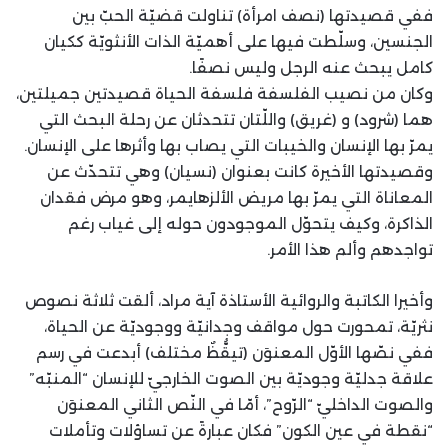
ففي قصيدتها (نصف امرأة) تناولت قضيّة الحبّ بين
الجنسين، وسلّطت فيها على أهميّة الذات الأنثويّة ككيان
كامل يبحث عنه الرجل وليس نصفًا.
وكان من نصيب الفلسفة فلسفة الحياة قصيدتين جميلتين،
هما (شرود) و (غريق) واللّتان تتحدثان عن رحلة البحث التي
يمرّ بها الإنسان والخيبات التي يصاب بها وأثرها على الإنسان.
وقصيدتها الأخيرة كانت بعنوان (نسيان) وهي تتحدّث عن
المعاناة التي يمرّ بها مريض الألزهايمر، وهو مرض فقدان
الذاكرة، وكيف يتحوّل الموجودون حوله إلى غياب رغم
تواجدهم وألم هذا الأمر.
وأخيرا الكاتبة والروائية الأستاذة آية مراد، ألقت ثلاثة نصوص
نثريّة، تمحورت حول مواقف وجدانيّة ووجوديّة عن الحياة،
ففي نصّها الأوّل المعنوَن (تيقُّظٌ مختلف) أبدعت في رسم
علاقة جدليّة وجوديّة بين الصوت الخارجيّ للإنسان “المنبّه”
والصوت الداخليّ “الرّوح”، أمّا في النّص الثاني المعنوَن
“نقطة في عين الكون” فكان عبارةً عن تساؤلات وتأملات