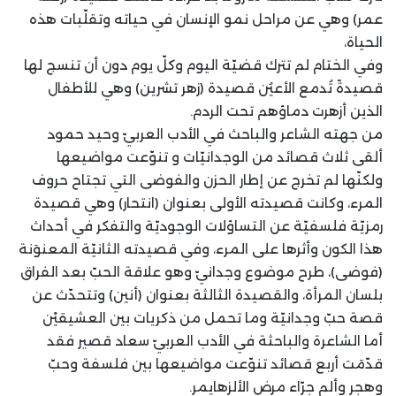
عمر) وهي عن مراحل نمو الإنسان في حياته وتقلّبات هذه
الحياة،
وفي الختام لم تترك قضيّة اليوم وكلّ يوم دون أن تنسج لها
قصيدةً تُدمع الأعيُن قصيدة (زهر تشرين) وهي للأطفال
الذين أزهرت دماؤهم تحت الردم.
من جهته الشاعر والباحث في الأدب العربيّ وحيد حمود
ألقى ثلاث قصائد من الوجدانيّات و تنوّعت مواضيعها
ولكنّها لم تخرج عن إطار الحزن والفوضى التي تجتاح حروف
المرء، وكانت قصيدته الأولى بعنوان (انتحار) وهي قصيدة
رمزيّة فلسفيّة عن التساؤلات الوجوديّة والتفكر في أحداث
هذا الكون وأثرها على المرء، وفي قصيدته الثانيّة المعنوَنة
(فوضى)، طرح موضوع وجدانيّ وهو علاقة الحبّ بعد الفراق
بلسان المرأة، والقصيدة الثالثة بعنوان (أنين) وتتحدّث عن
قصة حبّ وجدانيّة وما تحمل من ذكريات بين العشيقيْن
أما الشاعرة والباحثة في الأدب العربيّ سعاد قصير فقد
قدّمَت أربع قصائد تنوّعت مواضيعها بين فلسفة وحبّ
وهجر وألم جرّاء مرض الألزهايمر.