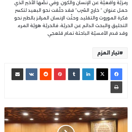
رمزيّة واقعيّة عن الإنسان والكون. وفي نصّها الأخير الذي
حمل عنوان ” خارج السّرب” فقد حلّقت نحو البعيد لتكسر
فكرة الموروث والتقليد، وحثّت الإنسان المرمّز بالطير نحو
التحليق والبحث الدائم عن الحريّة، فالحريّة هويّة المرء.
وقد قدم الأمسيّة الباحثة تمام قلعجي
تيار العزم
لينكدإن
بينتيريست
مشاركة عبر البريد
طباعة