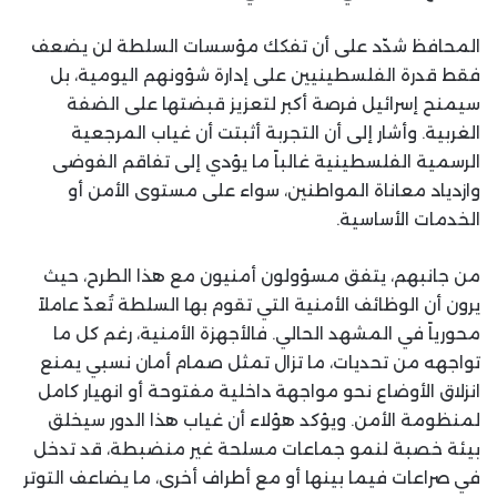
المحافظ شدّد على أن تفكك مؤسسات السلطة لن يضعف
فقط قدرة الفلسطينيين على إدارة شؤونهم اليومية، بل
سيمنح إسرائيل فرصة أكبر لتعزيز قبضتها على الضفة
الغربية. وأشار إلى أن التجربة أثبتت أن غياب المرجعية
الرسمية الفلسطينية غالباً ما يؤدي إلى تفاقم الفوضى
وازدياد معاناة المواطنين، سواء على مستوى الأمن أو
الخدمات الأساسية.
من جانبهم، يتفق مسؤولون أمنيون مع هذا الطرح، حيث
يرون أن الوظائف الأمنية التي تقوم بها السلطة تُعدّ عاملاً
محورياً في المشهد الحالي. فالأجهزة الأمنية، رغم كل ما
تواجهه من تحديات، ما تزال تمثل صمام أمان نسبي يمنع
انزلاق الأوضاع نحو مواجهة داخلية مفتوحة أو انهيار كامل
لمنظومة الأمن. ويؤكد هؤلاء أن غياب هذا الدور سيخلق
بيئة خصبة لنمو جماعات مسلحة غير منضبطة، قد تدخل
في صراعات فيما بينها أو مع أطراف أخرى، ما يضاعف التوتر