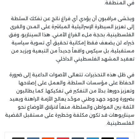
في المنطقة.
ويخشى مراقبون أن يؤدي أي فراغ ناتج عن تفكك السلطة
إلى تعزيز السيطرة الإسرائيلية المباشرة على المدن والقرى
الفلسطينية، بحجة ملء الفراغ الأمني. هذا السيناريو، وفق
خبراء، لن يضعف فقط إمكانية تحقيق أي تسوية سياسية
مستقبلية، بل سيكرس واقعاً جديداً من التبعية ويزيد من
تعقيد المشهد الفلسطيني الداخلي.
في ظل هذه التحذيرات، تتعالى الأصوات الداعية إلى ضرورة
الحفاظ على مؤسسات السلطة، والعمل على إصلاحها
وتعزيز دورها، بدلاً من التفكير في تفكيكها. كما يطالبون
بضرورة وجود جهد وطني موحّد يعالج الأزمة الراهنة ويعيد
الثقة بين المواطن والسلطة، منعاً لانزلاق الأوضاع نحو
سيناريوهات قد تكون مكلفة وخطيرة على مستقبل القضية
الفلسطينية.
لينكدإن
بينتيريست
مشاركة عبر البريد