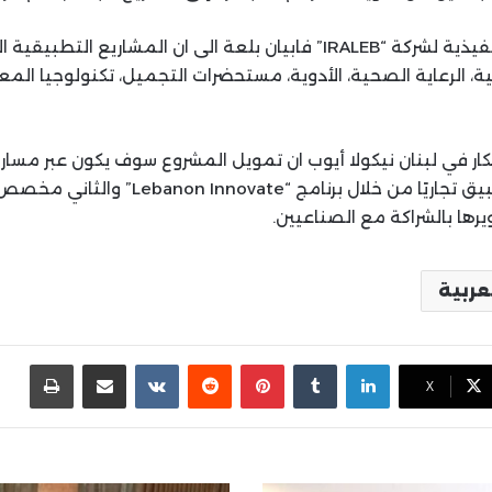
كما اشارت المديرة التنفيذية لشركة “IRALEB” فابيان بلعة الى ان المشا
ية، الرعاية الصحية، الأدوية، مستحضرات التجميل، تكنولوجيا الم
كار في لبنان نيكولا أيوب ان تمويل المشروع سوف يكون عبر مسار
الابتكارات القابلة للتطبيق تجاريًا من خلال برن
يرها بالشراكة مع الصناعيين.
عربية
لينكدإن
بينتيريست
مشاركة عبر البريد
طباع
X