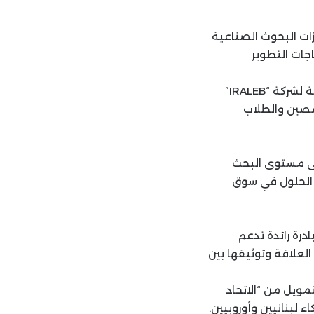
ات البحوث الصناعية
تياجات التطوير
حضرها رئيس المجلس التنفيذي في “IRALEB” المهندس زياد الشماس، المديرة التنفيذية لشركة “IRALEB”
خصصين والطلاب
على مستوى البحث
ر الحلول في سوق
 L.I.R.A للابتكار 2024، هو بمثابة مبادرة رائدة تدعم
العلاقة وتوثيقها بين
ان تنفيذ البرنامج سوف يكون تحت مظلة برنامج “Lebanon Innovate” بتمويل من “الاتحاد
 لبنانيين وأوروبيين.