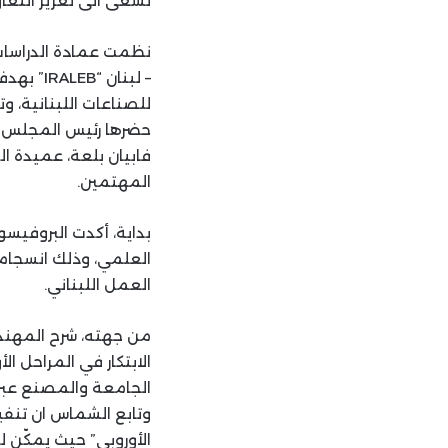
نسعى الى تعزيز التعاو
نظمت عمادة الدراسات 
– لبنان 
للصناعات اللبنانية، 
فابيان بلعة، عميدة ال
المهتمين.
بداية، أكدت البروفيس
العلمي، وذلك انسجاما
العمل اللبناني.
الابتكار في المراحل ا
الجامعة والمصنع عبر
الأوروبي” حيث يمكّن ل