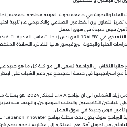
ن بين الباحثين والصناعيين
العليا والبحوث في جامعة بيروت العربية محاضرة لجمعية إنجاز
“IRALEB” بهدف تعزيز التعاون بين القطاعين الصناعي والاكاديمي عبر تلبية اح
وتأمين فرص جديدة في سوق العمل.
دراسات العليا والبحوث البروفيسور هانيا النقاش، الأساتذة المت
ور هانيا النقاش ان الجامعة تسعى الى مواكبة كل ما هو جديد 
ً مع استراتجيتها في خدمة المجتمع عبر دعم الشباب على ابتكا
من جهته، شرح المهندس زياد الشماس الى ان برنامج
لأولى للباحثين الأكاديميين والطلاب الموهوبين، والهدف منه تعزيز 
 تأمين فرص جديدة في سوق العمل .
وتابع الشماس 
لباحثين من تحويل أفكارهم المبتكرة إلى مشاريع ناجحة بدعم شركاء