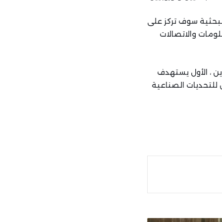
ريع التطبيقية البحثية سوف تركز على
علومات والاتصالات
ين ، الأول يستهدف
امج “Lebanon Innovate” والثاني مخصص للتحديات الصناعية
ة