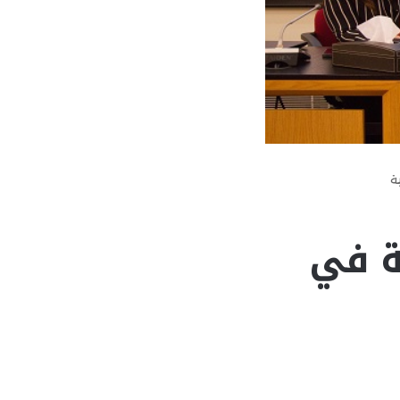
ة
ية في