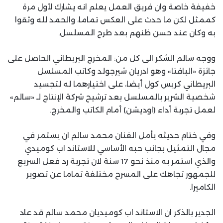
خفيفة خاصة وان فريق العمل يعلم انه يشارك لأول مرة
كممثل لكن ما حدث على العكس تماما، والحمد لله وثقوا
به وكان عند حسن ظنهم بعد طرح المسلسل.
ووجه سالم الشكر الى كل من: المخرج البريطاني الحاصل على
جائزة «البافتا» وهو ادريان شيرجولد وكاتب المسلسل
البريطاني كريس كول أيضا، على اختيارهما له لتجسيد
شخصية الشرير بالمسلسل بعد ترشيح شركة الإنتاج لـ «سالم»
لعمل تجربة أداء (اوديشن) أمام الكاتب والمخرج.
وفي ختام حديثه يأمل الفنان محمد سالم ان يستمر في
مجال التمثيل بجانب حبه الأساسي للاستاند اب كوميدي
والذي استمر به منذ نحو 17 سنة لان تجربة رد فعل السريع
للجمهور تجاهك على المسرح مختلفة تماما عن تصوير
الكاميرا.
الجدير بالذكر ان الاستاند اب كوميديان محمد سالم قد عاد