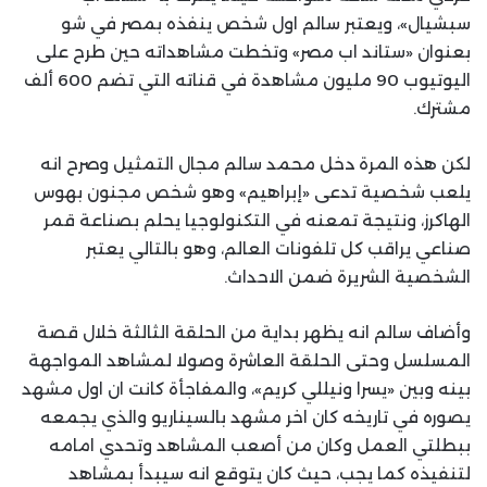
سبشيال»، ويعتبر سالم اول شخص ينفذه بمصر في شو
بعنوان «ستاند اب مصر» وتخطت مشاهداته حين طرح على
اليوتيوب 90 مليون مشاهدة في قناته التي تضم 600 ألف
مشترك.
لكن هذه المرة دخل محمد سالم مجال التمثيل وصرح انه
يلعب شخصية تدعى «إبراهيم» وهو شخص مجنون بهوس
الهاكرز، ونتيجة تمعنه في التكنولوجيا يحلم بصناعة قمر
صناعي يراقب كل تلفونات العالم، وهو بالتالي يعتبر
الشخصية الشريرة ضمن الاحداث.
وأضاف سالم انه يظهر بداية من الحلقة الثالثة خلال قصة
المسلسل وحتى الحلقة العاشرة وصولا لمشاهد المواجهة
بينه وبين «يسرا ونيللي كريم»، والمفاجأة كانت ان اول مشهد
يصوره في تاريخه كان اخر مشهد بالسيناريو والذي يجمعه
ببطلتي العمل وكان من أصعب المشاهد وتحدي امامه
لتنفيذه كما يجب، حيث كان يتوقع انه سيبدأ بمشاهد