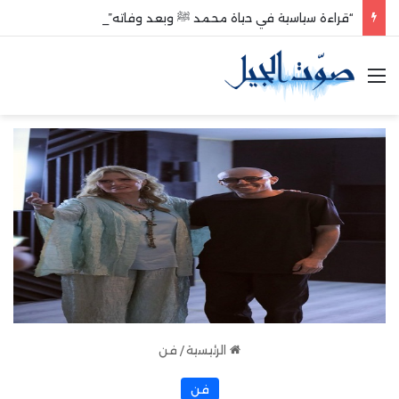
“قراءة سياسية في حياة محمد ﷺ وبعد وفاته”
القائمة
الرئيسية
/
فن
فن