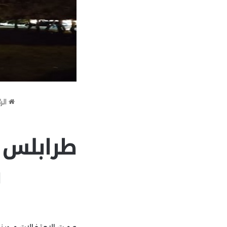
الر
طرابلس ت
ب