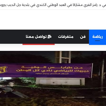
افي د. رامز الفري مشاركا في العيد الوطني الكندي في بلدية جل الديب بيرو
رياضة
فن
متفرقات
تواصل معنا