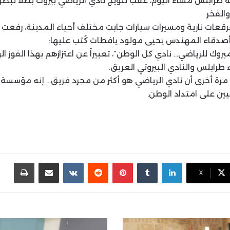
طرابلس مساء اليوم، عقب تتويج نادي الرياضي بيروت بطلاً لبطولة
الفخر
قعات نارية ومسيرات سيارات جابت مختلف أحياء المدينة، رفعت خل
أصدقاء المهندس يحيى مولود يافطات كُتب عليها:
روك للرياضي… نادي كل الوطن”، تعبيراً عن اعتزازهم بهذا الفوز ال
 طرابلس والنادي البيروتي العريق.
د مرة أخرى أن نادي الرياضي هو أكثر من مجرد فريق… إنه مؤسسة 
يين على امتداد الوطن.
لينكدإن
بينتيريست
مشاركة عبر البريد
طباع
X