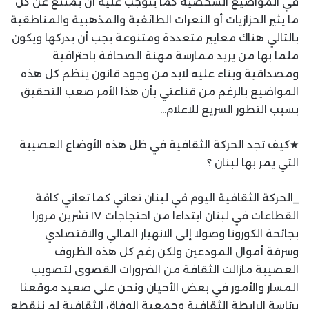
في المواضيع الشخصية كما يتوجب عليه أن يمتنع عن كل
ما يثير الحزازيات أو النعرات الطائفية والمذهبية والمناطقية
بالتالي هناك معايير متعددة ومتنوعة يجب أن يدركها ويكون
ملما بها من يريد ممارسة مهنة الصحافة باحترافية
ومصداقية وبناء عليه لابد من وجود قانون ينظم كل هذه
المواضيع بالرغم من قناعتي بأن هذا الأمر صعب التحقيق
بسبب التطور السريع للاعلام…
★كيف تجد الحركة الثقافية في ظل هذه الأوضاع العصيبة
التي يمر بها لبنان ؟
_الحركة الثقافية اليوم في لبنان تعاني كما تعاني كافة
القطاعات في لبنان ابتداءا من احتجاجات ١٧ تشرين مرورا
بجائحة الكورونا وصولا إلى الانهيار المالي والاقتصادي
وسرقة أموال المودعين ولكن رغم كل هذه الظروف
العصيبة مازالت الثقافة من الضرورات القصوى لتصويب
المسار والأمور في بعض الأحيان ونحن على صعيد موقعنا
برئاسة الرابطة الثقافية وجمعية الوفاق الثقافية لم ننقطع