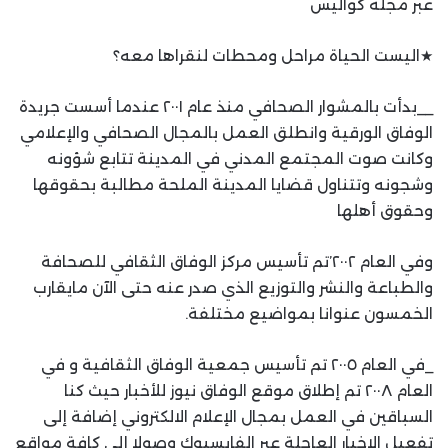
عبر مجلة كواليس
★اليست الحياة مراحل ومحطات لنقراها معه؟
__بدأت بالمشوار الصحافي منذ عام ٢٠٠١ عندما أسست جريدة
الوفاق الورقية وانطلق العمل بالمجال الصحافي والإعلامي
وكانت صوت المجتمع المدني في المدينة تتابع شؤونه
وشجونه وتتناول قضايا المدينة الملحة مطالبة بحقوقها
وحقوق أهلها
وفي العام ٢٠٠٢’تم تأسيس مركز الوفاق الثقافي للصحافة
والطباعة والنشر والتوزيع الذي صدر عنه حتى الآن مايقارب
الخمسون عنوانا بمواضيع مختلفة.
_في العام ٢٠٠٥ تم تأسيس جمعية الوفاق الثقافية و في
العام ٢٠٠٨ تم إطلاق موقع الوفاق نيوز للأخبار حيث كنا
السباقين في العمل بمجال الإعلام الالكتروني إضافة إلى
تفعيل الاخبار العاجلة عبر الفايسبوك وصولا إلى كافة مواقع