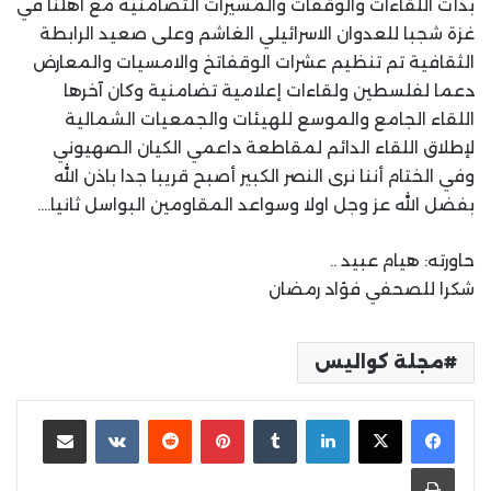
بدأت اللقاءات والوقفات والمسيرات التضامنية مع اهلنا في
غزة شجبا للعدوان الاسرائيلي الغاشم وعلى صعيد الرابطة
الثقافية تم تنظيم عشرات الوقفاتخ والامسيات والمعارض
دعما لفلسطين ولقاءات إعلامية تضامنية وكان آخرها
اللقاء الجامع والموسع للهيئات والجمعيات الشمالية
لإطلاق اللقاء الدائم لمقاطعة داعمي الكيان الصهيوني
وفي الختام أننا نرى النصر الكبير أصبح قريبا جدا باذن الله
بفضل الله عز وجل اولا وسواعد المقاومين البواسل ثانيا….
حاورته: هيام عبيد ..
شكرا للصحفي فؤاد رمضان
مجلة كواليس
لينكدإن
بينتيريست
مشاركة عبر البريد
طباعة