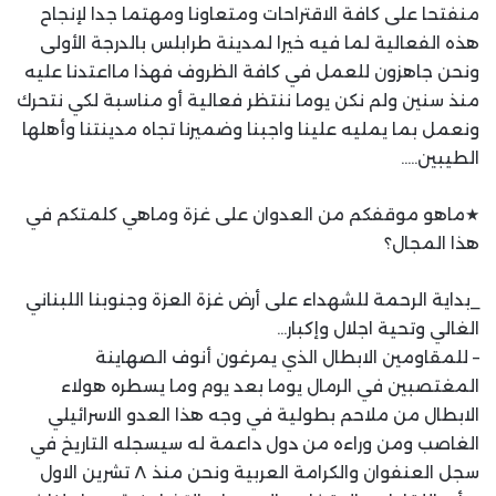
منفتحا على كافة الاقتراحات ومتعاونا ومهتما جدا لإنجاح
هذه الفعالية لما فيه خيرا لمدينة طرابلس بالدرجة الأولى
ونحن جاهزون للعمل في كافة الظروف فهذا مااعتدنا عليه
منذ سنين ولم نكن يوما ننتظر فعالية أو مناسبة لكي نتحرك
ونعمل بما يمليه علينا واجبنا وضميرنا تجاه مدينتنا وأهلها
الطيبين…..
★ماهو موقفكم من العدوان على غزة وماهي كلمتكم في
هذا المجال؟
_بداية الرحمة للشهداء على أرض غزة العزة وجنوبنا اللبناني
الغالي وتحية اجلال وإكبار…
– للمقاومين الابطال الذي يمرغون أنوف الصهاينة
المغتصبين في الرمال يوما بعد يوم وما يسطره هولاء
الابطال من ملاحم بطولية في وجه هذا العدو الاسرائيلي
الغاصب ومن وراءه من دول داعمة له سيسجله التاريخ في
سجل العنفوان والكرامة العربية ونحن منذ ٨ تشرين الاول