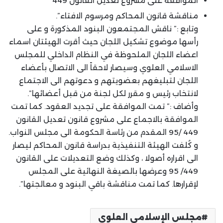
الموافقة على مشروع تعديل القانون 449
مناقشة قانون المحاكم ومرسوم الافتاء”.
وتابع :” ناقش المجتمعون البنود المذكورة و على
رأسها موضوع تشكيل اللجان حيث أقرت الهيئتان اسماء
اعضاء اللجان الملحوظة في النظام الداخلي للمجلس
الاسلامي العلوي وسيصار لاحقاً الى الاتصال بأعضاء
اللجان لتبليغهم بعضويتهم و دعوتهم الى الاجتماع
لانتخاب رئيس و مقرر لكل لجنة من قبل أعضائها”.
وأضاف :” تمت الموافقة على تجديد العقود. كما تمت
الموافقة بالاجماع على مشروع قانون تعديل القانون
449 /95 المقدم من رئاسة الحكومة الى مجلس النواب.
و كُلفت الهيئة التنفيذية بدراسة قانون المحاكم ليصار
الى اقراره أصولا ، وكذلك وضع التعديلات على القانون
449/ 95 وعرضها بالصيغة النهائية على المجلس
لإقرارها. كما تمت مناقشة باقي البنود و معالجتها”.
مجلس الإسلامي العلوي