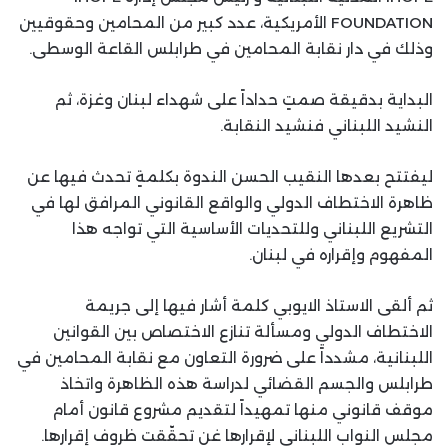
FOUNDATION الأمريكية، عدد كبير من المحامين وحقوقيين
وذلك في دار نقابة المحامين في طرابلس القاعة الوسطى.
البداية بدقيقة صمتٍ حداداً على شهداء لبنان وغزة، ثم
النشيد اللبناني فنشيد النقابة.
ليفتتح بعدها النقيب الحسن الندوة بكلمةٍ تحدث فيها عن
ظاهرة الاختطاف الدولي والواقع القانوني المرافق لها في
التشريع اللبناني وللتحديات الأساسية التي تواجه هذا
المفهوم وإقراره في لبنان.
ثم ألقى الاستاذ الايوبي كلمة أشار فيها إلى جريمة
الاختطاف الدولي ومسألة تنازع الاختصاص بين القوانين
اللبنانية، مشدداً على ضرورة التعاون مع نقابة المحامين في
طرابلس والجسم القضائي لدراسة هذه الظاهرة واتخاذ
موقف قانوني منها تمهيداً لتقديم مشروع قانون أمام
مجلس النواب اللبناني لإقرارها غن تحقّقت ظروف إقرارها.