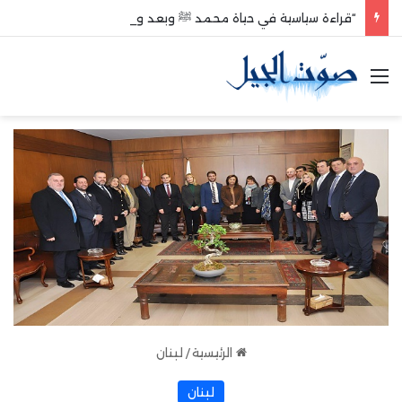
“قراءة سياسية في حياة محمد ﷺ وبعد وفاته”
القائمة
الرئيسية
/
لبنان
لبنان