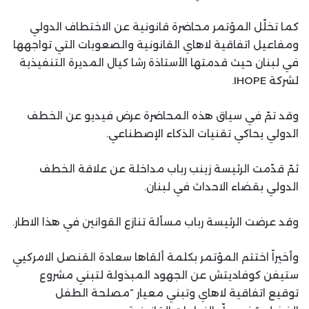
كما تخلّل المؤتمر محاضرة قانونية عن الاختطاف الدولي
ومفاعيل اتفاقية لاهاي القانونية والصعوبات التي تواجهها
في لبنان حيث قدمتها الأستاذة رشا كيال المديرة التنفيذية
لشركة IHOPE.
وقد تمّ في سياق هذه المحاضرة عرض فيديو عن الخطف
الدولي يحاكي تقنيات الذكاء الإصطناعي.
ثمّ قدّمت الرئيسة زينب رباب مداخلة عن علاقة الخطف
الدولي بقضاء الاحداث في لبنان.
وقد عرضت الرئيسة رباب مسألة تنازع القوانين في هذا الاطار.
وأخيراً اختتم المؤتمر بكلمة ألقاها سعادة القنصل الامركيي
ستيفن كوفاديتش عن الجهود المبذولة لتبني مشروع
توقيع اتفاقية لاهاي وتبني معيار “مصلحة الطفل