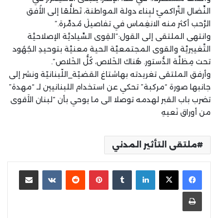
النِّضال التَّراكميّ لبِناء دولة المواطنة، تَطلُّعًا إلى الأُفق
الرَّحب أكثر منه الانغِماس في تفاصيلَ مُدمِّرة.”
وانتهى الملتقى إلى القول:”القِوى السِّياديَّة الإصلاحيَّة
التَّغييريَّة والقوى المجتمعيَّة الحية معنيَّة بتوحيدِ الجُهُود
تحت مِظلَّة الدُّستور. هُناك الخَلاص، كُلُّ الخَلاص”.
وأرفق الملتقى تغريدته بهاشتاغ القضيّة_اللّبنانيّة ونشر إلى
جانبها صورة “مركبة” تحكي عن استخدام اللبنانيين لـ “مهدة”
تضرب باب القبر لهدمه توصلا الى ما يوحي بأن “لبنان الأَقوى
من أوراق نَعيهِ
ملتقى التأثير المدني
لينكدإن
بينتيريست
مشاركة عبر البريد
طباعة