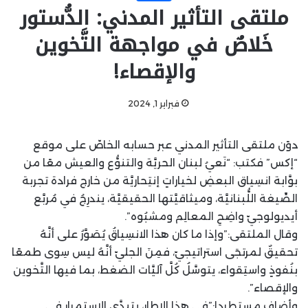
ملتقى التأثير المدني: الدُّستور
خَلاصٌ في مواجهة التَّخوين
والإقصاء!
فبراير 1, 2024
دوًن ملتقى التأثير المدني عبر حسابه الخاصّ على موقع
“إكس” فكتب: “نَعيُ لبنان الحريَّة والتنوُّع والعيش معًا من
بوَّابة انسِياق البعضِ لخياراتٍ إنتِحاريَّة من خارج فرادة تجربة
الصِّيغة اللُّبنانيَّة، وميثاقيَّتها الحقيقيَّة، يندرِجُ في مُربَّع
أيديولوجيّ واضِحِ المعالِم ومشبُوه”.
وقال الملتقى:”وإذا ما كان هذا الانسِياقُ يُصَوَّرُ على أنَّهُ
تحقيقٌ لمرتجَى استراتيجيّ، فمِنَ الجليّ أنَّهُ ليس سِوى طمعًا
بنُفوذٍ واستِقواء، يتوسَّلُ كُلَّ آليَّات الضغط، بما فيها التَّخوين
والإقصاء”.
وأضاف مستطردا:”في هذا الإطار، يتبدَّى الاستِمرار في