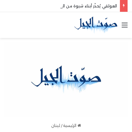
العولقي يُحذّر أبناء شبوة من الانخراط في معسكرات التحشيد للعدو السعودي
القائمة
الرئيسية
/
لبنان