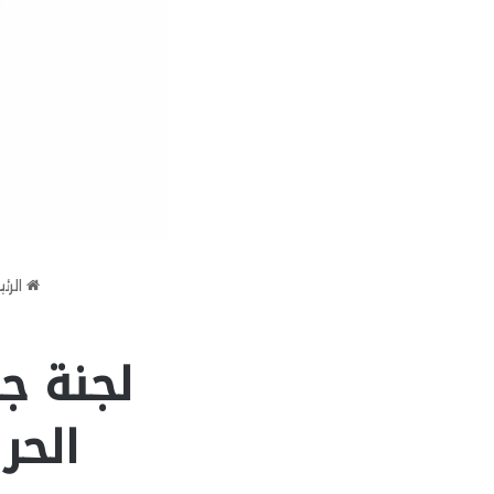
الرئ
لجنة جد
الحر