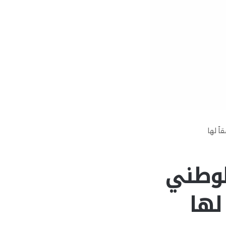
ً لها
الوطني
لها