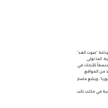
 السياسي لإذاعة “صوت الغد”
ة. كما تولى
نسقاً للأبحاث في
يا”، ويتابع ماستر
اسية في مكتب نائب