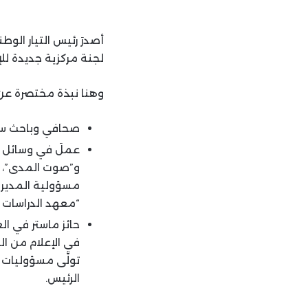
أصدرَ رئيس التيار الوط
لجنة مركزية جديدة للإ
وهنا نبذة مختصرة عن
صحافي وباحث س
و”صوت المدى”، وأ
مسؤولية المدير ا
“معهد الدراسات المستقبلية”،
حائز ماستر في ال
في الإعلام من الج
تولّى مسؤوليات ح
الرئيس.