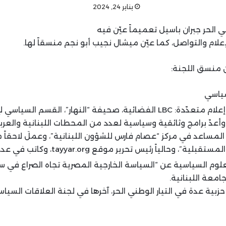
يناير 24, 2024
ني الحر جبران باسيل تعميماً عيّن فيه
علام والتواصل، كما عيّن ميشال نجيب أبو نجم منسقاً لها.
 منسق اللجنة:
ياسي
عملَ في وسائل إعلام متعدّدة: LBC الفضائية، صحيفة “النهار”، القسم
عدّ برامج وثائقية وسياسية لعدد من المحطات اللبنانية والعربي
لمساعد في مركز “عصام فارس للشؤون اللبنانية”، وعملَ لاحقاً م
 وحالياً رئيس تحرير موقع tayyar.org، وكاتب في عدد من المواقع.
علوم السياسية عن “السياسة الخارجية المصرية تجاه الصراع في سور
امعة اللبنانية.
زبية عدة في التيار الوطني الحر، آخرها في لجنة العلاقات السي