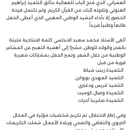
العمراني، الذي فتح الباب للفعالية بتألق التلميذ إبراهيم
الغنوتي وتلاوته لآيات من القرآن الكريم. ولم تكتمل فرحة
الحضور إلا بأداء النشيد الوطني المغربي الذي أعطى الحفل
طابعاً وطنياً فريداً.
ألقى الأستاذ محمد سعيد الاندلسي كلمة افتتاحية مليئة
بالفخر والولاء للوطن، مشيرًا إلى أهمية التعبير عن المشاعر
الوطنية من خلال الشعر. وتميز الحفل بمشاركات شعرية
قوية من قبل
. التلميذة زينب شباط
. التلميذ المهدي بورواين
. التلميذ ادريس ودغيري
. التلميذة وصال كوميت
. التلميذة صابرينا أحرات
وفي إطار الاحتفال، تم تكريم شخصيات مؤثرة في المجال
التربوي والثقافي والصحي وريادة الأعمال. شملت التكريمات