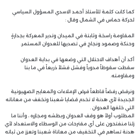
كما كانت كلمة للأستاذ أحمد الاسدي المسؤول السياسي
لحركة حماس في الشمال وقال :
المقاومة راسخة وثابتة في الميدان وتدير المعركة بجدارةٍ
وحنكة وصمود ونجاح في تصديها للعدوان المستمر.
أكد أن أهداف الاحتلال التي وضعها في بداية العدوان
سقطت سقوطاً مدوياً وفشل فشلاً ذريعاً في ما بنا
ومقاومته.
ونرفض رفضاً قاطعاً فرض الإملاءات والمعايير الصهيونية
الجديدة لأي هدنة لا تخدم قضايا شعبنا وتخفف من معاناته
التي خلفها العدوان .
المطلوب أولاً هو وقف العدوان وبطشه ومجازره ، وأننا ما
زلنا منفتحون على أي مقترحات من الوسطاء والاستعداد لأي
هدنة تساهم في التخفيف من معاناة شعبنا وتعزز من ثباته