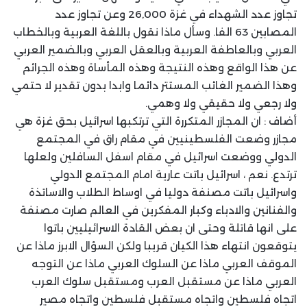
تجاوز عدد الشهداء في غزة 26,000 وعن تجاوز عدد
المصابين 63 الفا. وسأل ماذا نقول باللغة العربية وبالخطاب
العربي وبالعاطفة العربية وبالعقل العربي وبالضمير العربي
عن هذا الواقع وهذه النتيجة وهذه المأساة وهذه الجرائم
وهذا الضمير الغائب المستتر دائما وابدا بدون تقدير لا حتمي
ولا رجعي ولا حقيقي ولا وهمي.
أضاف : ان المجازر المتكررة التي ترتكبها اسرائيل بحق غزة هي
مجازر وضعت الفلسطينيين في مقام راق في المجتمع
الدولي ووضعت اسرائيل في مقام اسفل السافلين ولعلها
ترتدع. نعم ، اسرائيل باتت عارية امام المجتمع الدولي
واسرائيل باتت مصنفة دوليا في اوساط الطلاب والاساتذة
والفنانين والادباء وكبار المفكرين في العالم صارت مصنفة
على انها قاتلة وحتى ان بعض القادة الاسرائيليين باتوا
يتوقعون انتهاء هذا الكيان قريبا ولكن السؤال الابرز ماذا عن
الموقف العربي ماذا عن السلوك العربي ماذا عن التوجه
العربي ماذا عن مستقبل العرب ومستقبل سلوك العرب
اتجاه فلسطين واتجاه مستقبل فلسطين واتجاه مصير