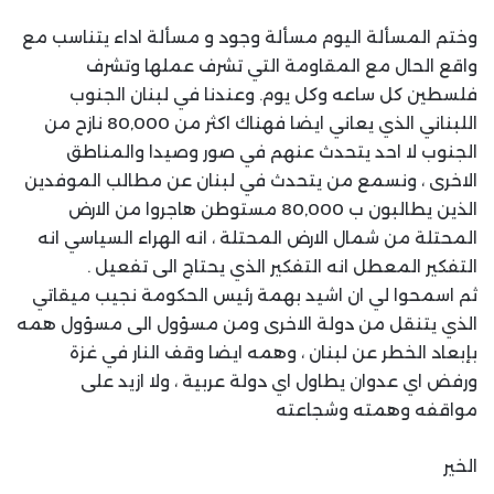
وختم المسألة اليوم مسألة وجود و مسألة اداء يتناسب مع
واقع الحال مع المقاومة التي تشرف عملها وتشرف
فلسطين كل ساعه وكل يوم. وعندنا في لبنان الجنوب
اللبناني الذي يعاني ايضا فهناك اكثر من 80,000 نازح من
الجنوب لا احد يتحدث عنهم في صور وصيدا والمناطق
الاخرى ، ونسمع من يتحدث في لبنان عن مطالب الموفدين
الذين يطالبون ب 80,000 مستوطن هاجروا من الارض
المحتلة من شمال الارض المحتلة ، انه الهراء السياسي انه
التفكير المعطل انه التفكير الذي يحتاج الى تفعيل .
ثم اسمحوا لي ان اشيد بهمة رئيس الحكومة نجيب ميقاتي
الذي يتنقل من دولة الاخرى ومن مسؤول الى مسؤول همه
بإبعاد الخطر عن لبنان ، وهمه ايضا وقف النار في غزة
ورفض اي عدوان يطاول اي دولة عربية ، ولا ازيد على
مواقفه وهمته وشجاعته
الخير