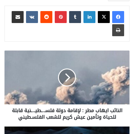
لينكدإن
بينتيريست
مشاركة عبر البريد
طباعة
النائب ايهاب مطر : لإقامة دولة فلسـ.ـطيـ.ـنية قابلة
للحياة وتأمين عيش كريم للشعب الفلسـطيني