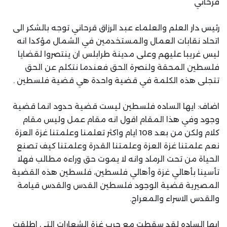
قرحاني
رئيس دار العلم والعلماء عبد الرزاق قرحاني توجه بالشكر الى
اتحاد نقابات العمال والمستخدمين في الشمال مؤكدا انه
ليس غريبا عليهم وعلى مدينة طرابلس ان ينتصروا لقضايا
فلسطين المحقة ولنصرة الحق فعندما نتكلم عن الحق
تتجلى هذه الكلمة في قضية واحدة هي قضية فلسطين .
اضاف: ايها الساده فلسطين ليست قضية حدود انما قضية
وجود وفي هذا المقام اقول انه مقام عمل وليس مقام
كلام ولكن من بعد 108 ايام واكثر تعلمنا وعلمتنا غزة العزة
نعم علمتنا غزة العزة وعلمتنا القدرة وعلمتنا كيف تصنع
الحياة من تحت الرماد وانه لا يموت حق وراءه مطالب فهلا
تأسينا بأهالي غزة وأهالي فلسطين، فلسطين هذه القضية
المصيرية قضية الوجود فلسطين القدس والقدس قيامة
والقدس الاسراء والمعراج.
ايها الساده لقد سقطت مع حرب غزة الشعارات التي اطلقت