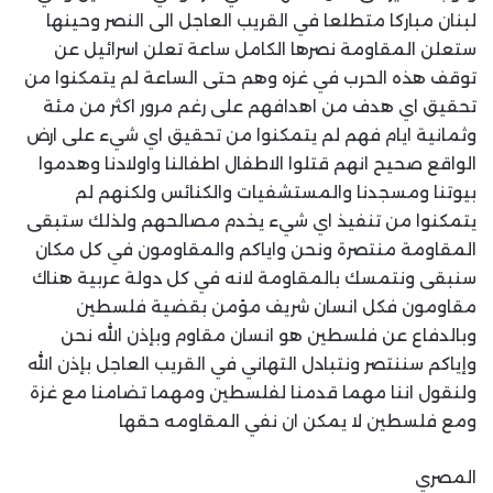
لبنان مباركا متطلعا في القريب العاجل الى النصر وحينها
ستعلن المقاومة نصرها الكامل ساعة تعلن اسرائيل عن
توقف هذه الحرب في غزه وهم حتى الساعة لم يتمكنوا من
تحقيق اي هدف من اهدافهم على رغم مرور اكثر من مئة
وثمانية ايام فهم لم يتمكنوا من تحقيق اي شيء على ارض
الواقع صحيح انهم قتلوا الاطفال اطفالنا واولادنا وهدموا
بيوتنا ومسجدنا والمستشفيات والكنائس ولكنهم لم
يتمكنوا من تنفيذ اي شيء يخدم مصالحهم ولذلك ستبقى
المقاومة منتصرة ونحن واياكم والمقاومون في كل مكان
سنبقى ونتمسك بالمقاومة لانه في كل دولة عربية هناك
مقاومون فكل انسان شريف مؤمن بقضية فلسطين
وبالدفاع عن فلسطين هو انسان مقاوم وبإذن الله نحن
وإياكم سننتصر ونتبادل التهاني في القريب العاجل بإذن الله
ولنقول اننا مهما قدمنا لفلسطين ومهما تضامنا مع غزة
ومع فلسطين لا يمكن ان نفي المقاومه حقها
المصري