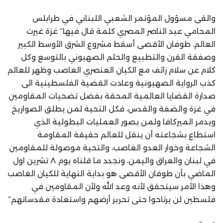
والقى مسؤول المؤتمر الشعبي اللبناني في طرابلس
المحامي عبد الناصر المصري كلمة قال فيها” غزة غيرت
العالم، طوفان الأقصى أسقط مشروع الشرق الأوسط الكبير
وصفقة القرن والتطبيع والحلم الصهيوني بالتوسع وكل
كلام عن سلام زائف مع الكيان العنصري الغاصب وظهر للعالم
كذب الرواية الصهيونية وعادت القضية الفلسطينية الى
صدارة القضايا العالمية المحقة بفضل تضحيات المقاومين
في غزة والضفة والقدس، فكل التحية لمن يطلق الصواريخ
ويدمر الميركافا ولمن يصور العمليات البطولية الذي
استطاع بشجاعته أن ينقل للعالم حقيقة المقاومة
الشجاعة وخوار العدو الغاصب، والتحية موصولة للمقاومين
في لبنان والعراق واليمن، ونجدد ما قلناه يوم ٨ تشرين اول
الماضي بأن طوفان الأقصى هو بداية النهاية للكيان الغاصب
وهذا الأمر سيتحقق لأنه وعد الله ولأن المقاومين في
فلسطين لن يرتاحوا حتى تحرير أرضهم واستعادة مقدساتهم”