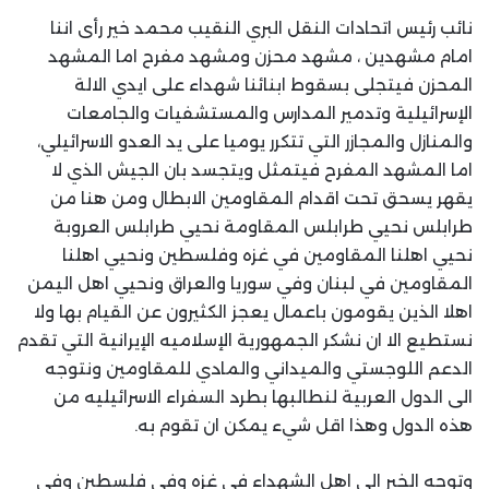
نائب رئيس اتحادات النقل البري النقيب محمد خير رأى اننا
امام مشهدين ، مشهد محزن ومشهد مفرح اما المشهد
المحزن فيتجلى بسقوط ابنائنا شهداء على ايدي الالة
الإسرائيلية وتدمير المدارس والمستشفيات والجامعات
والمنازل والمجازر التي تتكرر يوميا على يد العدو الاسرائيلي،
اما المشهد المفرح فيتمثل ويتجسد بان الجيش الذي لا
يقهر يسحق تحت اقدام المقاومين الابطال ومن هنا من
طرابلس نحيي طرابلس المقاومة نحيي طرابلس العروبة
نحيي اهلنا المقاومين في غزه وفلسطين ونحيي اهلنا
المقاومين في لبنان وفي سوريا والعراق ونحيي اهل اليمن
اهلا الذين يقومون باعمال يعجز الكثيرون عن القيام بها ولا
نستطيع الا ان نشكر الجمهورية الإسلاميه الإيرانية التي تقدم
الدعم اللوجستي والميداني والمادي للمقاومين ونتوجه
الى الدول العربية لنطالبها بطرد السفراء الاسرائيليه من
هذه الدول وهذا اقل شيء يمكن ان تقوم به.
وتوجه الخير الى اهل الشهداء في غزه وفي فلسطين وفي