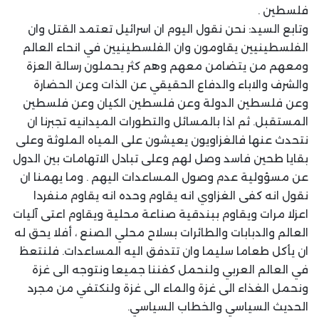
فلسطين .
وتابع السيد: نحن نقول اليوم ان اسرائيل تعتمد القتل وان
الفلسطينيين يقاومون وان الفلسطينيين في انحاء العالم
ومعهم من يتضامن معهم وهم كثر يحملون رسالة العزة
والشرف والاباء والدفاع الحقيقي عن الذات وعن الحضارة
وعن فلسطين الدولة وعن فلسطين الكيان وعن فلسطين
المستقبل. ثم اذا بالمسائل والتطورات الميدانيه تجبرنا ان
نتحدث عنها فالغزاويون يعيشون على المياه الملوثة وعلى
بقايا طحين فاسد وصل لهم وعلى تبادل الاتهامات بين الدول
عن مسؤولية عدم وصول المساعدات اليهم . وما يهمنا ان
نقول انه كفى الغزاوي انه يقاوم وحده انه يقاوم منفردا
اعزلا مرات ويقاوم ببندقية صناعة محلية ويقاوم اعتى آليات
العالم والدبابات والطائرات بسلاح محلي الصنع ، أفلا يحق له
ان يأكل طعاما سليما وان تتدفق اليه المساعدات. فلنتعظ
في العالم العربي ولنحمل كفننا جميعا ونتوجه الى غزة
ونحمل الغذاء الى غزة والماء الى غزة ولنكتفي من مجرد
الحديث السياسي والخطاب السياسي.