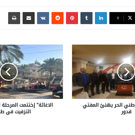
لينكدإن
بينتيريست
مشاركة عبر البريد
طباع
X
لوطني الحر يهنئ المفتي
الاغاثة" إختتمت المرحلة 
قدور
التزفيت في ط