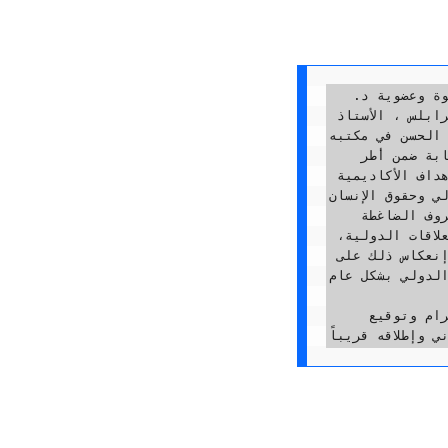
  قام وفد من الأكاديمية الديبلوماسية الدولية في لبنان ، برئاسة د. عمر الحلوة وعضوية د. 
باسم عساف والمحامي عدنان عرابي ، بزيارة تهنئة لنقيب المحامين الجديد بطرابلس ، الأستاذ 
الحسن في مكتبه ...
   وقد أكد د. الحلوة على أهمية التعاون الوثيق بين الأكاديمية والنقابة ضمن أطر 
البروتوكول الذي سوف يتم توقيعه مع النقابة وفق برنامج يتناسب مع أهداف الأكاديمية 
 وحقوق الإنسان، 
   كما أكدا معاً على ضرورة المتابعة لتكريس هذا التعاون في ظل هذه الظروف الضاغطة 
والعصيبة على لبنان وفلسطين والمنطقة العربية، والعمل على نشر مفاهيم  العلاقات الدولية، 
وبيان نتائجها ومنافعها ، ومنع الحروب وويلاتها ، ومدى إتساعها وأضرارها، وإنعكاس ذلك على 
لدولي بشكل عام.
    وقد تم التفاهم مع النقيب الحسن ، على أهمية هذا التعاون متمنياً إبرام وتوقيع 