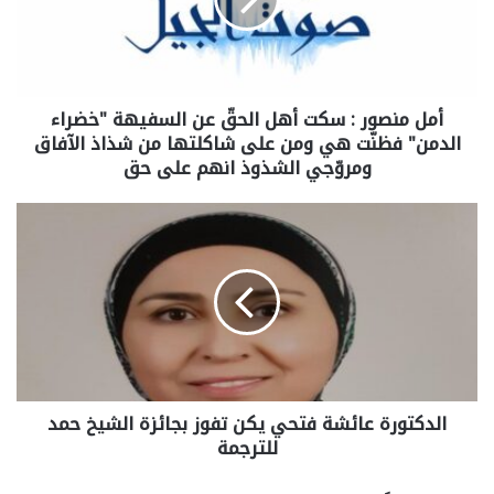
أمل منصور : سكت أهل الحقّ عن السفيهة "خضراء
الدمن" فظنّت هي ومن على شاكلتها من شذاذ الآفاق
ومروّجي الشذوذ انهم على حق
الدكتورة عائشة فتحي يكن تفوز بجائزة الشيخ حمد
للترجمة