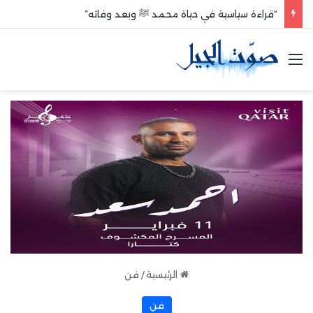
“قراءة سياسية في حياة محمد ﷺ وبعد وفاته”
القائمة
الرئيسية
/
فن
فن