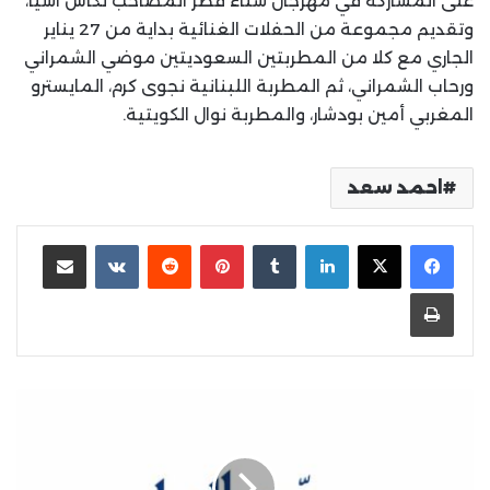
على المشاركة في مهرجان شتاء قطر المصاحب لكأس اسيا،
وتقديم مجموعة من الحفلات الغنائية بداية من 27 يناير
الجاري مع كلا من المطربتين السعوديتين موضي الشمراني
ورحاب الشمراني، ثم المطربة اللبنانية نجوى كرم، المايسترو
المغربي أمين بودشار، والمطربة نوال الكويتية.
احمد سعد
لينكدإن
بينتيريست
مشاركة عبر البريد
طباعة