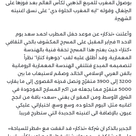
بوصول المغرب للمربع الذهبي لكأس العالم بعد فوزها على
البرتغال، وقوله “ايه المغرب الحلوة دي” على نسق اغنيته
الشهيرة.
وأعلنت «تذكار» عن موعد حفل المطرب احمد سعد يوم
الاحد 11 فبراير المقبل على المسرح المكشوف بالحي الثقافي
«كتارا» حيث يعتبر هذا المسرح تحفة فنية بالهندسة
المعمارية، وقد أُطلق عليه لقب “جوهرة كتارا” نظراً
لتصميمه المبدع فتلتقي الهندسة المعمارية الرومانية
بالفن العربي الإسلامي الخالد، وصمّم لاستيعاب ما بين
3200 إلى 3900 متفرّج وتصل قدرته القصوى إلى ما يقارب
5000 متفرّج مما يجعله من اكبر المسارح الموجودة في
الشرق الأوسط، ومن المقرر ان يغني «سعد» باقة من انجح
اغانيه مثل: اليوم الحلو ده، وسع وسع، اختياراتي، عليكي
عيون، بالإضافة الى اغنيته الجديدة التي ستطرح قريبا.
الجدير بالذكر ان شركة «تذكار» قد اتفقت مع «قطر للسياحة»