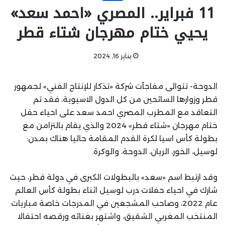
11 فبراير.. المصري «احمد سعد»
يحيي ختام مهرجان شتاء قطر
يناير 16, 2024
الدوحة- تتوالى مفاجآت شركة «تذكار للإنتاج الفني» لجمهور
قطر وزوارها السائحين من كل الدول الاسيوية، فقد تم
التعاقد مع المطرب المصري احمد سعد على احياء حفل
ختام مهرجان «شتاء قطر» 2024 والذي يقام بالتزامن مع
بطولة كأس اسيا لكرة القدم المقامة حاليا هناك بمدن:
لوسيل، الخور، الريان، الدوحة، والوكرة.
وقد ارتبط اسم «سعد» بالبطولات الكبرى في دولة قطر، حيث
شارك في احياء حفلات درب لوسيل اثناء بطولة كأس العالم
عام 2022، وصاحب المشجعين في المدرجات خاصة مباريات
المنتخب المغربي الشقيق، واشتهر بغنائه ورقصه احتفالا