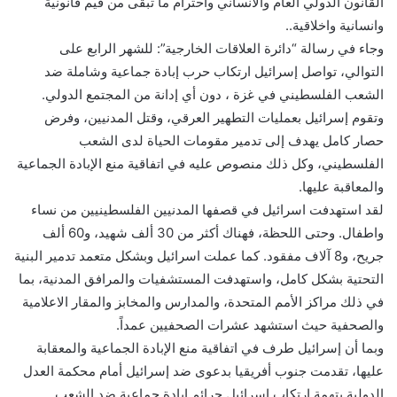
القانون الدولي العام والانساني واحترام ما تبقى من قيم قانونية
وانسانية واخلاقية..
وجاء في رسالة “دائرة العلاقات الخارجية”: للشهر الرابع على
التوالي، تواصل إسرائيل ارتكاب حرب إبادة جماعية وشاملة ضد
الشعب الفلسطيني في غزة ، دون أي إدانة من المجتمع الدولي.
وتقوم إسرائيل بعمليات التطهير العرقي، وقتل المدنيين، وفرض
حصار كامل يهدف إلى تدمير مقومات الحياة لدى الشعب
الفلسطيني، وكل ذلك منصوص عليه في اتفاقية منع الإبادة الجماعية
والمعاقبة عليها.
لقد استهدفت اسرائيل في قصفها المدنيين الفلسطينيين من نساء
واطفال. وحتى اللحظة، فهناك أكثر من 30 ألف شهيد، و60 ألف
جريح، و8 آلاف مفقود. كما عملت اسرائيل وبشكل متعمد تدمير البنية
التحتية بشكل كامل، واستهدفت المستشفيات والمرافق المدنية، بما
في ذلك مراكز الأمم المتحدة، والمدارس والمخابز والمقار الاعلامية
والصحفية حيث استشهد عشرات الصحفيين عمداً.
وبما أن إسرائيل طرف في اتفاقية منع الإبادة الجماعية والمعقابة
عليها، تقدمت جنوب أفريقيا بدعوى ضد إسرائيل أمام محكمة العدل
الدولية بتهمة ارتكاب اسرائيل جرائم إبادة جماعية ضد الشعب