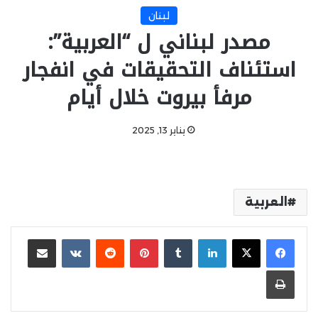
لبنان
مصدر لبناني ل “العربية”:
استئناف التحقيقات في انفجار
مرفأ بيروت خلال أيام
يناير 13, 2025
العربية
لينكدإن
‏Tumblr
بينتيريست
‏Reddit
‏VKontakte
مشاركة عبر البريد
طباعة