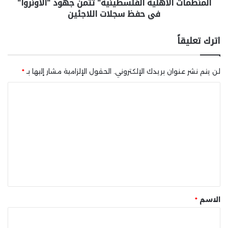
المنظمات الأهلية الفلسطينية" تثمن جهود "الأونروا"
في حفظ سجلات اللاجئين
اترك تعليقاً
لن يتم نشر عنوان بريدك الإلكتروني.
الحقول الإلزامية مشار إليها بـ
*
ا
ل
ت
ع
ل
ي
ق
*
الاسم
*