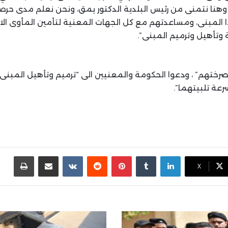
وهنا نتمنى من رئيس البلدية الدكتور يمق، ونحن نعلم مدى حر
 المبنى، ومساعدتهم مع كل الجهات المعنية لتأمين المأوى الائق
وتأهيل وترميم المبنى”.
صرختهم” ، ودعوا الحكومة والمعنيين الى “ترميم وتأهيل المبنى 
عة تلبيتهما”.
لينكدإن
بينتيريست
مشاركة عبر البريد
طباع
X