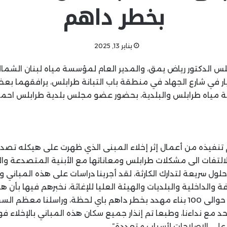
بخطر داهم
يناير 13, 2025
لس الدكتور رياض يمق، والمدير العام لمؤسسة مياه لبنان الشمال
يار في شارع الجهاد في منطقة باب التبانة طرابلس، يرافقهما ب
ياه طرابلس والبلدية، بحضور عضو مجلس بلدية طرابلس احمد ال
م تنفيذه من أعمال إثر إخلاء المبنى الذي ظهرت على هيكله تص
لالتفات الى مشكلات طرابلس ومعاناتها مع الأبنية المتصدعة والآ
 حلول سريعة لتدارك الكارثة، لقد أجرينا دراسات على هذه المباني وار
مهدد بالسقوط، منها حوالى 100 بناء مهدد بخطر داهم باي لحظة، وراسلنا معظ
د مع نداءنا، وطبعا تم إنذار جميع سكان هذه المباني بالإخلاء فورا
 على الاصلاحات لأسباب متعددة”.