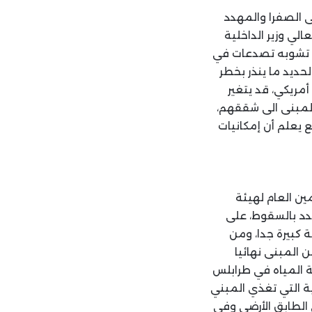
ى الصفرا والمهدد
تابا الى معالي وزير الداخلية
 ه 2025، نوضح فيه ان المبنى تشوبه تصدعات في
حديد ما ينذر بخطر
 فإن المطلوب بحسب الدراسة حوالي 45 ألف دولار أمريكي، قد يتغير
المبنى الى شققهم،
ع يعلم أن إمكانيات
مين العام لهيئة
هدد بالسقوط، على
 كبيرة جدا، ومن
 المبنى نهائيا
ة المياه في طرابلس
ية التي تغذي المبني
 الطابق الأرضي وفي