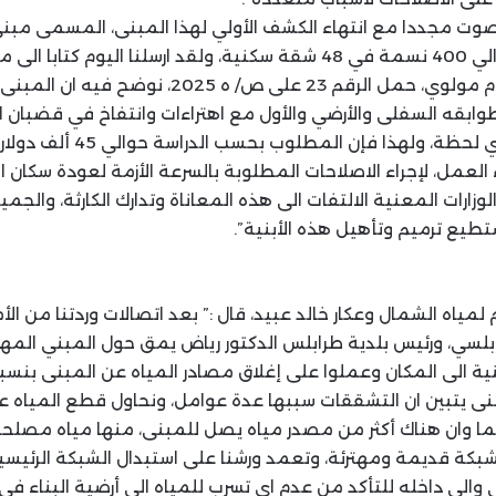
صوت مجددا مع انتهاء الكشف الأولي لهذا المبنى، المسمى مبن
بالسقوط ويقطنه حوالي 400 نسمة في 48 شقة سكنية، ولقد ارسلنا اليوم ك
والبلديات القاضي بسام مولوي، حمل الرقم 23 على ص/
وابقه السفلى والأرضي والأول مع اهتراءات وانتفاخ في قضبان ال
أنهيار داهم للمبنى باي لحظة، ولهذا
لعمل، لإجراء الاصلاحات المطلوبة بالسرعة الأزمة لعودة سكان 
زارات المعنية الالتفات الى هذه المعاناة وتدارك الكارثة، والجمي
تطيع ترميم وتأهيل هذه الأبنية”.
لمياه الشمال وعكار خالد عبيد، قال :” بعد اتصالات وردتنا من الأ
لنابلسي، ورئيس بلدية طرابلس الدكتور رياض يمق حول المبني الم
نية الى المكان وعملوا على إغلاق مصادر المياه عن المبنى بنسبة
ى يتبين ان التشققات سببها عدة عوامل، ونحاول قطع المياه عن
ما وان هناك أكثر من مصدر مياه يصل للمبنى، منها مياه مصلح
لشبكة قديمة ومهترئة، وتعمد ورشنا على استبدال الشبكة الرئيس
 والى داخله للتأكد من عدم اي تسرب للمياه الى أرضية البناء في