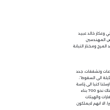
ي وعكار خالد عبيد
عض المهندسين
مرج ومختار التبانة
دعات وتشققات، جدد
يلة الى السقوط”،
سلنا كتبا الى رئاسة
الحكومة ووزارتي الثقافة والداخلية والبلديات والهيئة العليا للإغاثة، نخبرهم فيها بأن هناك نحو 700 بناء
م السفارات والهيئات
، الا انهم لايملكون