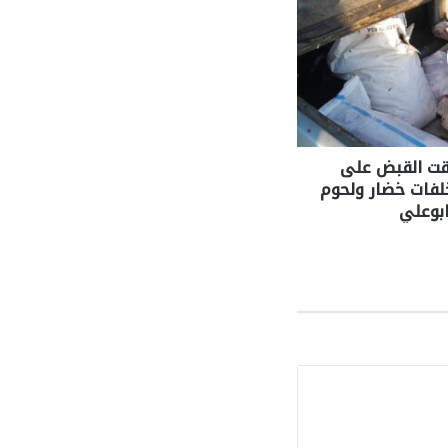
قت القبض على
لفات خضار ولحوم
بوعلي