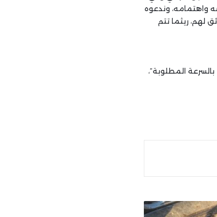
صه واهتمامه، وندعوه
 لهم، ريثما تتم
بالسرعة المطلوبة”،
ة