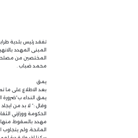
تفقد رئيس بلدية طراب
المبنى المهدد بالانه
المختصين من مصلحة م
محمد ضباب .
يمق
بعد الاطلاع على ما ت
يمق النداء ب”ضرورة ا
وقال :” لا بد من ايجاد
المانحة، ولم يتجاوب اح
سكنا اخر ولا قدرة لهم