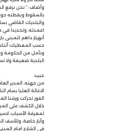
وأضاف :” نحن نرفع ال
اعمدته، وتحديدا في ط
حسب المعطيات أثناء ا
ونأمل من الحكومة والو
البلدية ضعيفة ولا تس
عبيد
من جهته، المدير العام 
الاغاثة العليا بسام ا
الفور تحركت ورشنا الف
خلال الكشف على المبن
لمعرفة الأسباب، لاسي
وآبار خاصة، وللأسف ا
في الشارع امام المبنى