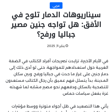
عربي
سيناريوهات الدمار تلوح في
الأفق: هل تواجه جنين مصير
جباليا ورفح؟
يناير 11, 2025
في الأيام الأخيرة، تزايدت تصريحات أفراد الكتائب في الضفة
الغربية حول استعدادهم للمواجهة، حتى لو أدى ذلك إلى
دمار جنين على غرار ما حدث في جباليا ورفح. وبين سكان
المدينة، بدأ يتسلل فهم عميق بأن رجال الكتائب مستعدون
للتضحية بالسكان ودفعهم نحو مصير مشابه لما شهدته
غزة بفعل سياسات حماس.
يأتي هذا التصعيد في ظل أجواء متوترة ووسط مؤشرات