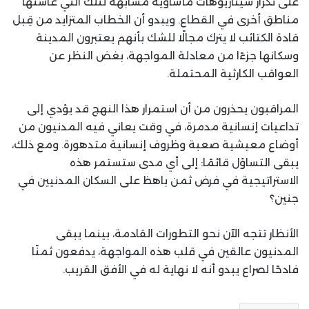
على تكرار سيناريوهات مأساوية مشابهة لتلك التي عاشتها
مناطق أخرى في القطاع. ويبدو أن الخطاب المتزايد من قِبل
قادة الكتائب لا يترك مجالًا للشك بأنهم يعتبرون المدينة
وسكانها جزءًا من معادلة المواجهة، بغض النظر عن
العواقب الكارثية المحتملة.
المراقبون يحذرون من أن استمرار هذا النهج قد يؤدي إلى
تداعيات إنسانية مدمرة، في وقت يعاني فيه المدنيون من
أوضاع معيشية صعبة وظروف إنسانية متدهورة. ومع ذلك،
يبقى التساؤل قائمًا: إلى أي مدى ستستمر هذه
الاستراتيجية في فرض ثمن باهظ على السكان المدنيين في
جنين؟
الأنظار تتجه الآن نحو التطورات القادمة، بينما يبقى
المدنيون عالقين في قلب هذه المواجهة، يدفعون ثمنًا
فادحًا لصراع يبدو أنه لا نهاية له في الأفق القريب.