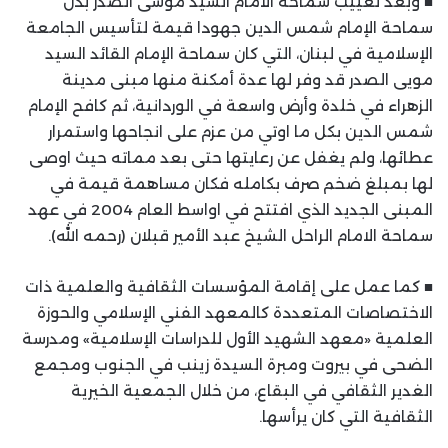
■ وبعد تغييب سماحة الامام السيد موسى الصدر بذل
سماحة الإمام شمس الدين جهودا قيمة لتأسيس الجامعة
الإسلامية في لبنان، التي كان سماحة الإمام القائد السيد
مويى الصدر قد وفر لها عدة أمكنة منها مبنى مدينة
الزهراء في خلدة وأرض واسعة في الوردانية، ثم كافح الإمام
شمس الدين بكل ما اوتي من عزم على انجاحها واستمرار
عطائها، ولم يغفل عن رعايتها حتى بعد مماته حيث اوصى
لها بمبلغ ضخم صرف بكامله فكان مساهمة قيمة في
المبنى الجديد الذي افتتح في اواسط العام 2004 في عهد
سماحة الامام الراحل الشيخ عبد الأمير قبلان (رحمه الله).
■ كما عمل على إقامة المؤسسات الثقافية والعلمية ذات
الاختصاصات المتعددة كالمعهد الفني الإسلامي والحوزة
العلمية «معهد الشهيد الأول للدراسات الإسلامية» ومدرسة
الضحى في بيروت ومبرة السيدة زينب في الجنوب ومجمع
الغدير الثقافي في البقاع، من خلال الجمعية الخيرية
الثقافية التي كان يرأسها.