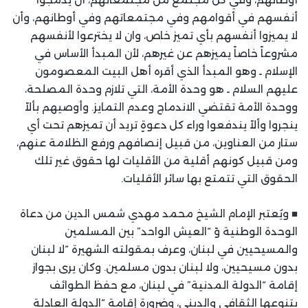
أنفسهم في أقوامهم وفي مجتمعاتهم وفي أوطانهم، وأن
لا يميزوا أنفسهم بأي تميز خاص، وان لا يخترعوا لأنفسهم
مشروعاً خاصاً يميزهم عن غيرهم، لأن المبدأ الأساس في
الإسلام ـ وهو المبدأ الذي أقره أهل البيت المعصومون
عليهم السلام ـ هو وحدة الأمة، التي تلازم وحدة المصلحة،
ووحدة الأمة تقتضي الاندماج وعدم التمايز. وأوصيهم بألاً
ينجروا وألاً يندفعوا وراء كل دعوةٍ تريد أن تميزهم تحت أي
ستار من العناوين، من قبيل إنصافهم ورفع الظلامة عنهم،
ومن قبيل كونهم أقلية من الأقليات لها حقوق غير تلك
الحقوق التي تتمتع بها سائر الأقليات.
■ ويُعتبر الإمام الشيخ محمد مهدي شمس الدين من دعاة
الوحدة الوطنية وً “العيش الواحد” بين المسلمين
والمسيحيين في لبنان، وعرف بمقولته الشهيرة “لا لبنان
بدون مسيحيين، ولا لبنان بدون مسلمين. وكان يرى بجواز
إقامة “الدولة المدنية” في لبنان، مع حفظ الطوائف
بتنوعها الثقافي والديني، وضرورة إقامة “الدولة العادلة