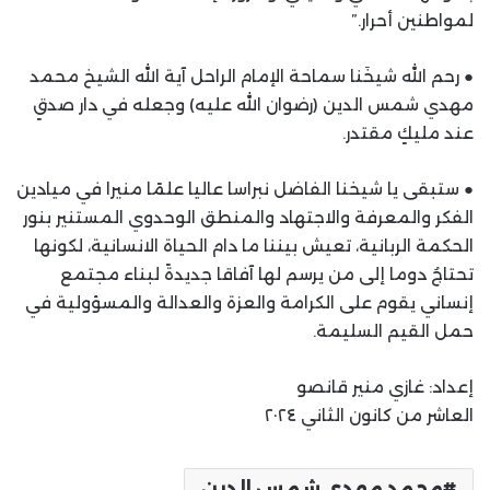
لمواطنين أحرار.”
● رحم الله شيخَنا سماحة الإمام الراحل آية الله الشيخ محمد
مهدي شمس الدين (رضوان الله عليه) وجعله في دار صدقٍ
عند مليكٍ مقتدر.
● ستبقى يا شيخنا الفاضل نبراسا عاليا علمًا منيرا في ميادين
الفكر والمعرفة والاجتهاد والمنطق الوحدوي المستنير بنور
الحكمة الربانية، تعيش بيننا ما دام الحياة الانسانية، لكونها
تحتاجُ دوما إلى من يرسم لها آفاقا جديدةً لبناء مجتمع
إنساني يقوم على الكرامة والعزة والعدالة والمسؤولية في
حمل القيم السليمة.
إعداد: غازي منير قانصو
العاشر من كانون الثاني ٢٠٢٤
محمد مهدي شمس الدين