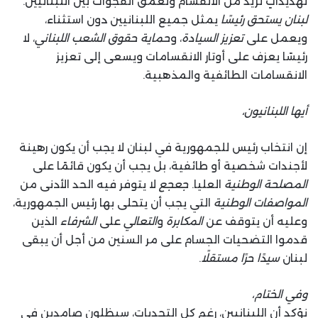
تهديداتٍ تزيد من الانقسام وتعمق الفجوات بين اللبنانيين.
لبنان يستحق رئيسًا
يمثل جميع اللبنانيين دون استثناء،
ويعمل على
تعزيز السيادة
، و
حماية حقوق الشعب اللبناني
، لا
رئيسًا يعزف على أوتار الانقسامات ويسعى إلى تعزيز
الانقسامات الطائفية والمذهبية.
أيها اللبنانيون،
إن انتخاب رئيس للجمهورية في لبنان لا يجب أن يكون رهينة
لأجندات شخصية أو طائفية، بل يجب أن يكون قائمًا على
المصلحة الوطنية
العليا.
جعجع
لا يتوفر فيه الحد الأدنى من
المواصفات الوطنية
التي يجب أن يتحلى بها رئيس الجمهورية،
وعليه أن يتوقف عن
المكابرة
و
التعالي
على
الشرفاء
الذين
قدموا التضحيات الجسام على مر السنين من أجل أن يبقى
لبنان
سيدًا حرًا مستقلًا
.
وفي الختام،
نؤكد أن اللبنانيين، رغم كل التحديات، سيظلون صامدين في