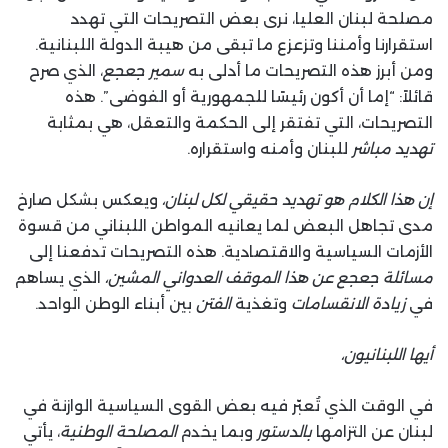
مصلحة لبنان العليا، نرى بعض التصريحات التي تهدد
استقرارنا وأمننا وتزعزع ما تبقى من هيبة الدولة اللبنانية.
ومن أبرز هذه التصريحات ما أدلى به
سمير جعجع
، الذي صرح
قائلاً: “إما أن أكون رئيسًا للجمهورية أو الفوضى”. هذه
التصريحات، التي تفتقر إلى الحكمة والتعقل، هي بمثابة
تهديد مباشر
للبنان وأمنه واستقراره.
إن هذا الكلام هو تهديد حقيقي لكل لبنان،
ويعكس بشكل صارخ
مدى تجاهل البعض لما يعانيه المواطن اللبناني من قسوة
الأزمات السياسية والاقتصادية. هذه التصريحات تدفعنا إلى
مسائلة جعجع عن هذا الموقف العدواني المشين،
الذي يساهم
في
زيادة الانقسامات
وتغذية
الفتن
بين أبناء الوطن الواحد.
أيها اللبنانيون،
في الوقت الذي تُعبّر فيه بعض القوى السياسية الوازنة في
لبنان عن التزامها
بالدستور
وبما يخدم
المصلحة الوطنية
، يأتي