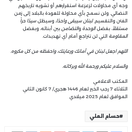
وجه أي محاولات لزعزعة استقرارهم أو تشويه تاريخهم
النضالي. ولن نسمح بأي محاولة للعودة بالبلاد إلى زمن
الفتن والتقسيم.
لبنان سيبقى واحدًا،
وسيظل
سيدًا حراً
مستقلاً
، بفضل
الوحدة
و
التضامن
بين أبنائه، وبفضل
المقاومة
التي لن تتراجع أمام أي تهديدات.
اللهم اجعل لبنان في أمانك ورعايتك، واحفظه من كل مكروه.
والسلام عليكم ورحمة الله وبركاته.
المكتب الاعلامي
الثلاثاء 7 رجب الخير لعام 1446 هجري/ 7 كانون الثاني
الموافق لعام 2025 ميلادي
حسام العلي
لينكدإن
بينتيريست
مشاركة عبر البريد