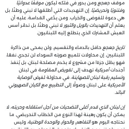
موقف
جعجع
ومن يدور في فلكه ليكون
موقفًا عدوانيًا
و
فتنويًا
و
تحريضيًا
. إن التهديدات التي أطلقها لا تبني وطنًا، بل
هي دعوة للفوضى والخراب. ومن يدّعي القداسة، عليه أن
يعلم أن
التهديدات بالويل والثبور
لا تبني وطنًا، بل تدمّر أسس
العيش المشترك الذي يتطلع إليه اللبنانيون.
تاريخ جعجع
حافل بالدماء والتقسيم، ولن يمحى من ذاكرة
اللبنانيين. إن محاولات تلميع صورته السوداء لن تجدي نفعًا،
فهو يظل جزءًا من مشروع لا يخدم مصلحة لبنان، بل يُنفذ
أجندات
أمريكية
تهدف إلى
تقويض المقاومة
في لبنان
و
تسليم رقبة لبنان للصهاينة
، في محاولة لفرض
الوصاية
الأمريكية
على لبنان وصولًا إلى
التطبيع مع الكيان الصهيوني
البائد
.
إن لبنان، الذي قدم أغلى التضحيات من أجل استقلاله وحريته،
لا
يمكن أن يكون رهينة لهذا النوع من الخطاب التحريضي. ما
نحتاجه اليوم هو
التفاهم، والحوار، والوحدة الوطنية
، وليس